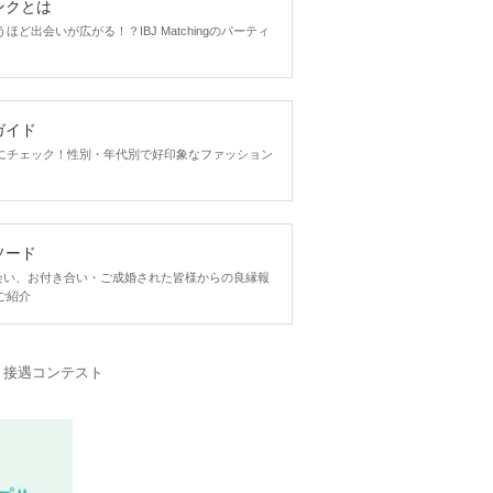
ンクとは
ど出会いが広がる！？IBJ Matchingのパーティ
ガイド
にチェック！性別・年代別で好印象なファッション
ソード
ngで出会い、お付き合い・ご成婚された皆様からの良縁報
ご紹介
・接遇コンテスト