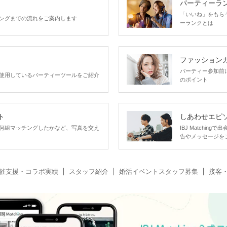
パーティーラ
「いいね」をもらうほ
ングまでの流れをご案内します
ーランクとは
ファッション
パーティー参加前
使用しているパーティーツールをご紹介
のポイント
ト
しあわせエピ
何組マッチングしたかなど、写真を交え
IBJ Matchi
告やメッセージを
催支援・コラボ実績
スタッフ紹介
婚活イベントスタッフ募集
接客