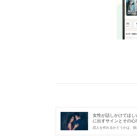
女性が話しかけてほし
に出すサインとその心
は？
恋人を作れるかどうかは、婚
ントにかかわらず職場や飲み