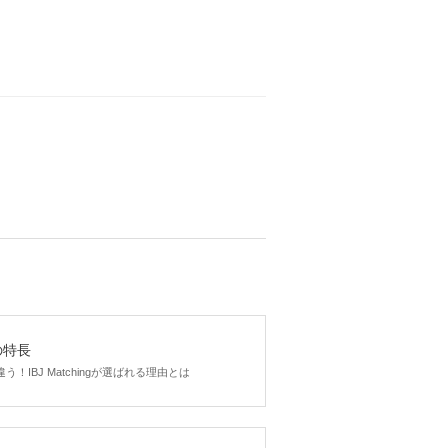
gの特長
！IBJ Matchingが選ばれる理由とは