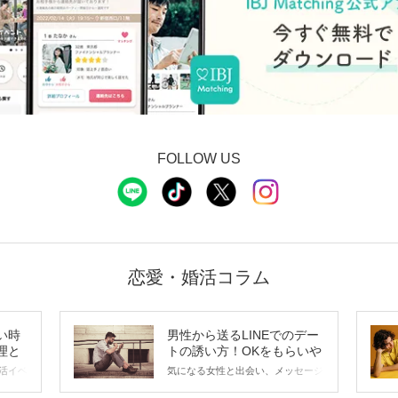
FOLLOW US
恋愛・婚活コラム
い時
男性から送るLINEでのデー
理と
トの誘い方！OKをもらいや
すいメッセージのコツは？
活イベ
気になる女性と出会い、メッセージ
会の場
のやり取りを続けてく中で「この人