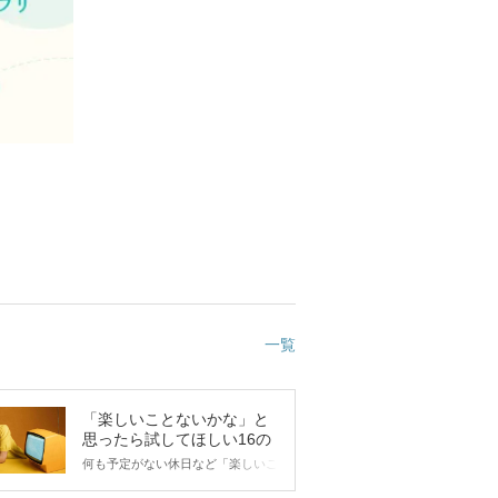
一覧
「楽しいことないかな」と
思ったら試してほしい16の
こと
何も予定がない休日など「楽しいこ
とないかな…」と感じたことがある