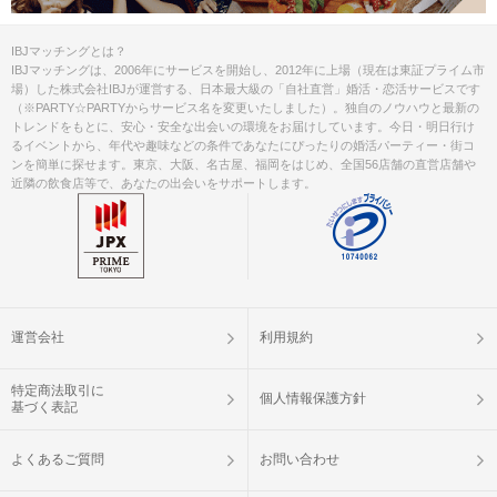
IBJマッチングとは？
IBJマッチングは、2006年にサービスを開始し、2012年に上場（現在は東証プライム市
場）した株式会社IBJが運営する、日本最大級の「自社直営」婚活・恋活サービスです
（※PARTY☆PARTYからサービス名を変更いたしました）。独自のノウハウと最新の
トレンドをもとに、安心・安全な出会いの環境をお届けしています。今日・明日行け
るイベントから、年代や趣味などの条件であなたにぴったりの婚活パーティー・街コ
ンを簡単に探せます。東京、大阪、名古屋、福岡をはじめ、全国56店舗の直営店舗や
近隣の飲食店等で、あなたの出会いをサポートします。
運営会社
利用規約
特定商法取引に
個人情報保護方針
基づく表記
よくあるご質問
お問い合わせ