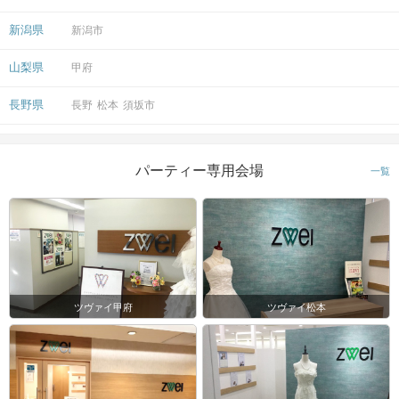
新潟県
新潟市
山梨県
甲府
長野県
長野
松本
須坂市
パーティー専用会場
一覧
ツヴァイ甲府
ツヴァイ松本