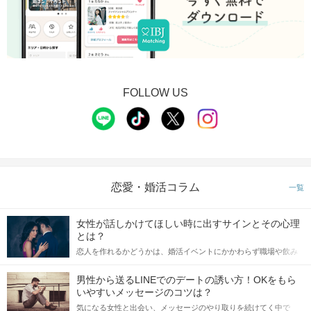
FOLLOW US
恋愛・婚活コラム
一覧
女性が話しかけてほしい時に出すサインとその心理
とは？
恋人を作れるかどうかは、婚活イベントにかかわらず職場や飲み
会の場で女性が話しかけて欲しい時に出すサインに、早く気づい
てアプローチできるかにも左右されます。 これから恋人作りを本
男性から送るLINEでのデートの誘い方！OKをもら
格的に始めようとしている方は、女性が異性を求めて出すサイン
いやすいメッセージのコツは？
をしっかりと理解し、正しい行動に移せるかどうかが重要。 この
気になる女性と出会い、メッセージのやり取りを続けてく中で
記事では、女性が話しかけて欲しい時に出すサインとその心理を