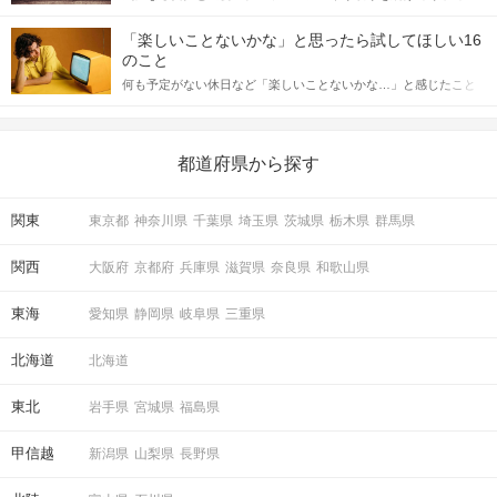
「この人いいな」と感じたら、次はデートに誘いたくなるもの。
詳しく解説した後、婚活イベントで実際にサインを受け取った場
しかし、中には「どう誘ったらいいの？」とお困りの男性もいら
合にどのような行動に繋げるべきかをご紹介していきます。
「楽しいことないかな」と思ったら試してほしい16
っしゃるのではないでしょうか。 そこで今回は、男性から女性へ
のこと
送るLINEでのデートの誘い方のコツをご紹介します。例文も混じ
何も予定がない休日など「楽しいことないかな…」と感じたこと
えながら解説するので、ぜひ参考にしてください。
がある人もいるのでは？ 日常が退屈に感じるなら、いますぐ楽し
いことを始めましょう！ いますぐ楽しい気分になれる対処法か
ら、恋愛・自分磨き・趣味などジャンル別の楽しいことまで、16
の楽しいことアイデアを集めました♪ いままさに楽しいことを探し
都道府県から探す
ている方は必見です。
関東
東京都
神奈川県
千葉県
埼玉県
茨城県
栃木県
群馬県
関西
大阪府
京都府
兵庫県
滋賀県
奈良県
和歌山県
東海
愛知県
静岡県
岐阜県
三重県
北海道
北海道
東北
岩手県
宮城県
福島県
甲信越
新潟県
山梨県
長野県