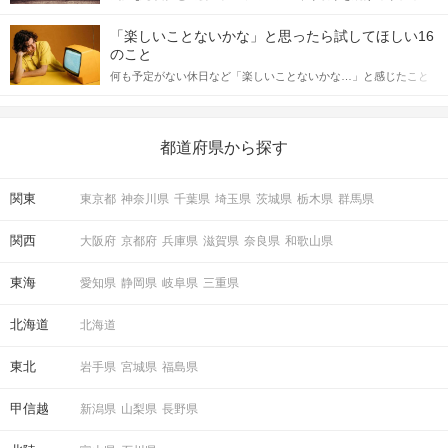
「この人いいな」と感じたら、次はデートに誘いたくなるもの。
詳しく解説した後、婚活イベントで実際にサインを受け取った場
しかし、中には「どう誘ったらいいの？」とお困りの男性もいら
合にどのような行動に繋げるべきかをご紹介していきます。
「楽しいことないかな」と思ったら試してほしい16
っしゃるのではないでしょうか。 そこで今回は、男性から女性へ
のこと
送るLINEでのデートの誘い方のコツをご紹介します。例文も混じ
何も予定がない休日など「楽しいことないかな…」と感じたこと
えながら解説するので、ぜひ参考にしてください。
がある人もいるのでは？ 日常が退屈に感じるなら、いますぐ楽し
いことを始めましょう！ いますぐ楽しい気分になれる対処法か
ら、恋愛・自分磨き・趣味などジャンル別の楽しいことまで、16
の楽しいことアイデアを集めました♪ いままさに楽しいことを探し
都道府県から探す
ている方は必見です。
関東
東京都
神奈川県
千葉県
埼玉県
茨城県
栃木県
群馬県
関西
大阪府
京都府
兵庫県
滋賀県
奈良県
和歌山県
東海
愛知県
静岡県
岐阜県
三重県
北海道
北海道
東北
岩手県
宮城県
福島県
甲信越
新潟県
山梨県
長野県