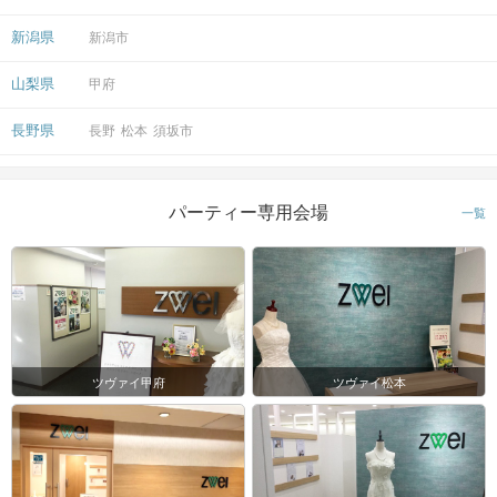
新潟県
新潟市
山梨県
甲府
長野県
長野
松本
須坂市
パーティー専用会場
一覧
ツヴァイ甲府
ツヴァイ松本