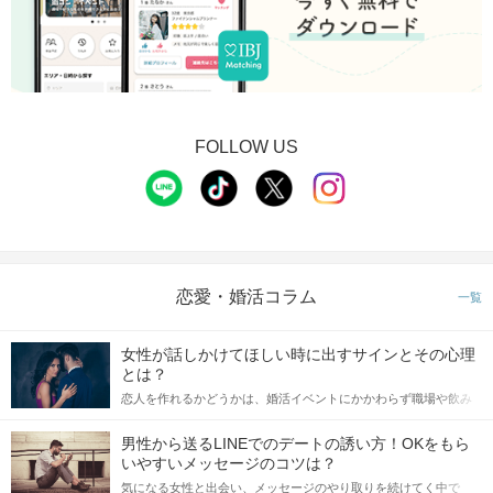
FOLLOW US
恋愛・婚活コラム
一覧
女性が話しかけてほしい時に出すサインとその心理
とは？
恋人を作れるかどうかは、婚活イベントにかかわらず職場や飲み
会の場で女性が話しかけて欲しい時に出すサインに、早く気づい
てアプローチできるかにも左右されます。 これから恋人作りを本
男性から送るLINEでのデートの誘い方！OKをもら
格的に始めようとしている方は、女性が異性を求めて出すサイン
いやすいメッセージのコツは？
をしっかりと理解し、正しい行動に移せるかどうかが重要。 この
気になる女性と出会い、メッセージのやり取りを続けてく中で
記事では、女性が話しかけて欲しい時に出すサインとその心理を