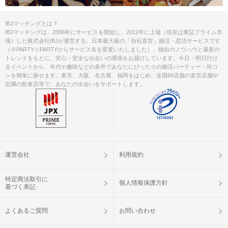
IBJマッチングとは？
IBJマッチングは、2006年にサービスを開始し、2012年に上場（現在は東証プライム市
場）した株式会社IBJが運営する、日本最大級の「自社直営」婚活・恋活サービスです
（※PARTY☆PARTYからサービス名を変更いたしました）。独自のノウハウと最新の
トレンドをもとに、安心・安全な出会いの環境をお届けしています。今日・明日行け
るイベントから、年代や趣味などの条件であなたにぴったりの婚活パーティー・街コ
ンを簡単に探せます。東京、大阪、名古屋、福岡をはじめ、全国56店舗の直営店舗や
近隣の飲食店等で、あなたの出会いをサポートします。
運営会社
利用規約
特定商法取引に
個人情報保護方針
基づく表記
よくあるご質問
お問い合わせ