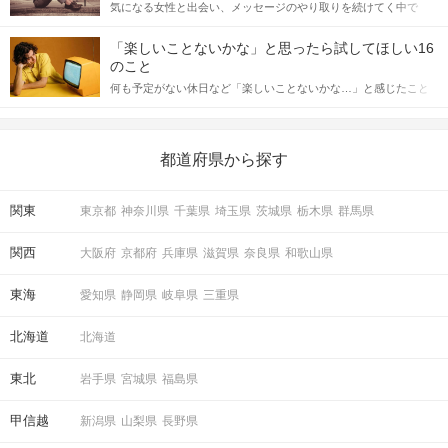
気になる女性と出会い、メッセージのやり取りを続けてく中で
記事では、女性が話しかけて欲しい時に出すサインとその心理を
「この人いいな」と感じたら、次はデートに誘いたくなるもの。
詳しく解説した後、婚活イベントで実際にサインを受け取った場
しかし、中には「どう誘ったらいいの？」とお困りの男性もいら
合にどのような行動に繋げるべきかをご紹介していきます。
「楽しいことないかな」と思ったら試してほしい16
っしゃるのではないでしょうか。 そこで今回は、男性から女性へ
のこと
送るLINEでのデートの誘い方のコツをご紹介します。例文も混じ
何も予定がない休日など「楽しいことないかな…」と感じたこと
えながら解説するので、ぜひ参考にしてください。
がある人もいるのでは？ 日常が退屈に感じるなら、いますぐ楽し
いことを始めましょう！ いますぐ楽しい気分になれる対処法か
ら、恋愛・自分磨き・趣味などジャンル別の楽しいことまで、16
の楽しいことアイデアを集めました♪ いままさに楽しいことを探し
都道府県から探す
ている方は必見です。
関東
東京都
神奈川県
千葉県
埼玉県
茨城県
栃木県
群馬県
関西
大阪府
京都府
兵庫県
滋賀県
奈良県
和歌山県
東海
愛知県
静岡県
岐阜県
三重県
北海道
北海道
東北
岩手県
宮城県
福島県
甲信越
新潟県
山梨県
長野県