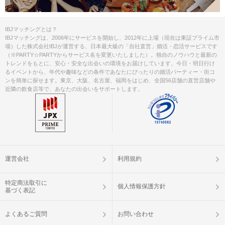
IBJマッチングとは？
IBJマッチングは、2006年にサービスを開始し、2012年に上場（現在は東証プライム市
場）した株式会社IBJが運営する、日本最大級の「自社直営」婚活・恋活サービスです
（※PARTY☆PARTYからサービス名を変更いたしました）。独自のノウハウと最新の
トレンドをもとに、安心・安全な出会いの環境をお届けしています。今日・明日行け
るイベントから、年代や趣味などの条件であなたにぴったりの婚活パーティー・街コ
ンを簡単に探せます。東京、大阪、名古屋、福岡をはじめ、全国56店舗の直営店舗や
近隣の飲食店等で、あなたの出会いをサポートします。
運営会社
利用規約
特定商法取引に
個人情報保護方針
基づく表記
よくあるご質問
お問い合わせ