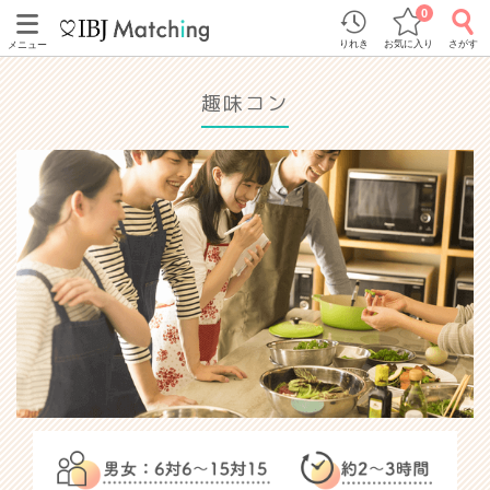
0
りれき
お気に入り
さがす
メニュー
趣味コン