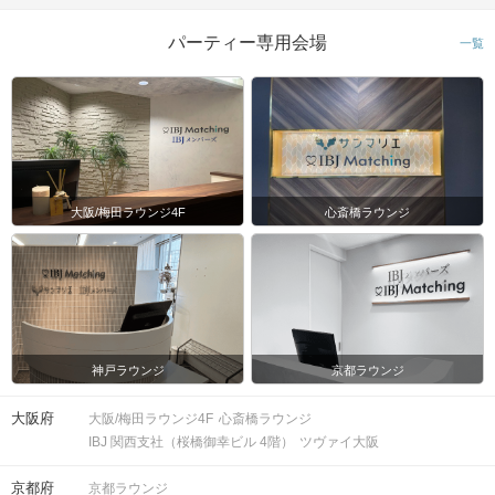
パーティー専用会場
一覧
大阪/梅田ラウンジ4F
心斎橋ラウンジ
神戸ラウンジ
京都ラウンジ
大阪府
大阪/梅田ラウンジ4F
心斎橋ラウンジ
IBJ 関西支社（桜橋御幸ビル 4階）
ツヴァイ大阪
京都府
京都ラウンジ