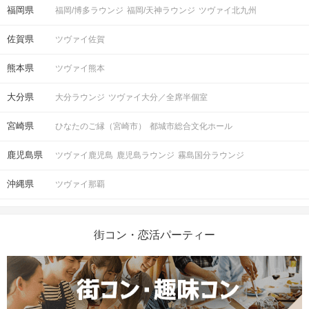
福岡県
福岡/博多ラウンジ
福岡/天神ラウンジ
ツヴァイ北九州
佐賀県
ツヴァイ佐賀
熊本県
ツヴァイ熊本
大分県
大分ラウンジ
ツヴァイ大分／全席半個室
宮崎県
ひなたのご縁（宮崎市）
都城市総合文化ホール
鹿児島県
ツヴァイ鹿児島
鹿児島ラウンジ
霧島国分ラウンジ
沖縄県
ツヴァイ那覇
街コン・恋活パーティー