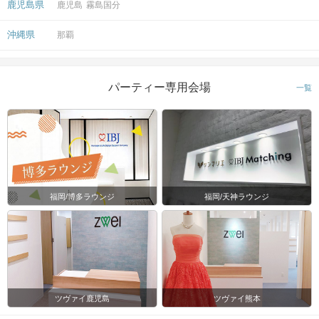
鹿児島県
鹿児島
霧島国分
沖縄県
那覇
パーティー専用会場
一覧
福岡/博多ラウンジ
福岡/天神ラウンジ
ツヴァイ鹿児島
ツヴァイ熊本