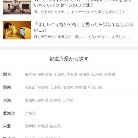
格的に始めようとしている方は、女性が異性を求めて出すサイン
いやすいメッセージのコツは？
をしっかりと理解し、正しい行動に移せるかどうかが重要。 この
気になる女性と出会い、メッセージのやり取りを続けてく中で
記事では、女性が話しかけて欲しい時に出すサインとその心理を
「この人いいな」と感じたら、次はデートに誘いたくなるもの。
詳しく解説した後、婚活イベントで実際にサインを受け取った場
しかし、中には「どう誘ったらいいの？」とお困りの男性もいら
合にどのような行動に繋げるべきかをご紹介していきます。
「楽しいことないかな」と思ったら試してほしい16
っしゃるのではないでしょうか。 そこで今回は、男性から女性へ
のこと
送るLINEでのデートの誘い方のコツをご紹介します。例文も混じ
何も予定がない休日など「楽しいことないかな…」と感じたこと
えながら解説するので、ぜひ参考にしてください。
がある人もいるのでは？ 日常が退屈に感じるなら、いますぐ楽し
いことを始めましょう！ いますぐ楽しい気分になれる対処法か
ら、恋愛・自分磨き・趣味などジャンル別の楽しいことまで、16
の楽しいことアイデアを集めました♪ いままさに楽しいことを探し
都道府県から探す
ている方は必見です。
関東
東京都
神奈川県
千葉県
埼玉県
茨城県
栃木県
群馬県
関西
大阪府
京都府
兵庫県
滋賀県
奈良県
和歌山県
東海
愛知県
静岡県
岐阜県
三重県
北海道
北海道
東北
岩手県
宮城県
福島県