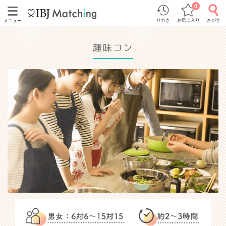
0
りれき
お気に入り
さがす
メニュー
趣味コン