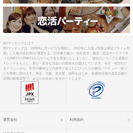
IBJマッチングとは？
IBJマッチングは、2006年にサービスを開始し、2012年に上場（現在は東証プライム市
場）した株式会社IBJが運営する、日本最大級の「自社直営」婚活・恋活サービスです
（※PARTY☆PARTYからサービス名を変更いたしました）。独自のノウハウと最新の
トレンドをもとに、安心・安全な出会いの環境をお届けしています。今日・明日行け
るイベントから、年代や趣味などの条件であなたにぴったりの婚活パーティー・街コ
ンを簡単に探せます。東京、大阪、名古屋、福岡をはじめ、全国56店舗の直営店舗や
近隣の飲食店等で、あなたの出会いをサポートします。
運営会社
利用規約