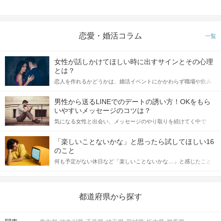
恋愛・婚活コラム
一覧
女性が話しかけてほしい時に出すサインとその心理
とは？
恋人を作れるかどうかは、婚活イベントにかかわらず職場や飲み
会の場で女性が話しかけて欲しい時に出すサインに、早く気づい
てアプローチできるかにも左右されます。 これから恋人作りを本
男性から送るLINEでのデートの誘い方！OKをもら
格的に始めようとしている方は、女性が異性を求めて出すサイン
いやすいメッセージのコツは？
をしっかりと理解し、正しい行動に移せるかどうかが重要。 この
気になる女性と出会い、メッセージのやり取りを続けてく中で
記事では、女性が話しかけて欲しい時に出すサインとその心理を
「この人いいな」と感じたら、次はデートに誘いたくなるもの。
詳しく解説した後、婚活イベントで実際にサインを受け取った場
しかし、中には「どう誘ったらいいの？」とお困りの男性もいら
合にどのような行動に繋げるべきかをご紹介していきます。
「楽しいことないかな」と思ったら試してほしい16
っしゃるのではないでしょうか。 そこで今回は、男性から女性へ
のこと
送るLINEでのデートの誘い方のコツをご紹介します。例文も混じ
何も予定がない休日など「楽しいことないかな…」と感じたこと
えながら解説するので、ぜひ参考にしてください。
がある人もいるのでは？ 日常が退屈に感じるなら、いますぐ楽し
いことを始めましょう！ いますぐ楽しい気分になれる対処法か
ら、恋愛・自分磨き・趣味などジャンル別の楽しいことまで、16
の楽しいことアイデアを集めました♪ いままさに楽しいことを探し
都道府県から探す
ている方は必見です。