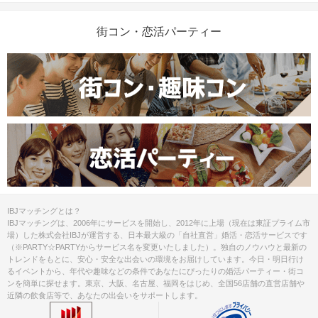
街コン・恋活パーティー
IBJマッチングとは？
IBJマッチングは、2006年にサービスを開始し、2012年に上場（現在は東証プライム市
場）した株式会社IBJが運営する、日本最大級の「自社直営」婚活・恋活サービスです
（※PARTY☆PARTYからサービス名を変更いたしました）。独自のノウハウと最新の
トレンドをもとに、安心・安全な出会いの環境をお届けしています。今日・明日行け
るイベントから、年代や趣味などの条件であなたにぴったりの婚活パーティー・街コ
ンを簡単に探せます。東京、大阪、名古屋、福岡をはじめ、全国56店舗の直営店舗や
近隣の飲食店等で、あなたの出会いをサポートします。