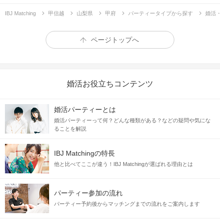
IBJ Matching
甲信越
山梨県
甲府
パーティータイプから探す
婚活
ページトップへ
婚活お役立ちコンテンツ
婚活パーティーとは
婚活パーティーって何？どんな種類がある？などの疑問や気にな
ることを解説
IBJ Matchingの特長
他と比べてここが違う！IBJ Matchingが選ばれる理由とは
パーティー参加の流れ
パーティー予約後からマッチングまでの流れをご案内します