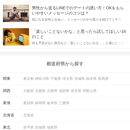
会の場で女性が話しかけて欲しい時に出すサインに、早く気づい
てアプローチできるかにも左右されます。 これから恋人作りを本
男性から送るLINEでのデートの誘い方！OKをもら
格的に始めようとしている方は、女性が異性を求めて出すサイン
いやすいメッセージのコツは？
をしっかりと理解し、正しい行動に移せるかどうかが重要。 この
気になる女性と出会い、メッセージのやり取りを続けてく中で
記事では、女性が話しかけて欲しい時に出すサインとその心理を
「この人いいな」と感じたら、次はデートに誘いたくなるもの。
詳しく解説した後、婚活イベントで実際にサインを受け取った場
しかし、中には「どう誘ったらいいの？」とお困りの男性もいら
合にどのような行動に繋げるべきかをご紹介していきます。
「楽しいことないかな」と思ったら試してほしい16
っしゃるのではないでしょうか。 そこで今回は、男性から女性へ
のこと
送るLINEでのデートの誘い方のコツをご紹介します。例文も混じ
何も予定がない休日など「楽しいことないかな…」と感じたこと
えながら解説するので、ぜひ参考にしてください。
がある人もいるのでは？ 日常が退屈に感じるなら、いますぐ楽し
いことを始めましょう！ いますぐ楽しい気分になれる対処法か
ら、恋愛・自分磨き・趣味などジャンル別の楽しいことまで、16
の楽しいことアイデアを集めました♪ いままさに楽しいことを探し
都道府県から探す
ている方は必見です。
関東
東京都
神奈川県
千葉県
埼玉県
茨城県
栃木県
群馬県
関西
大阪府
京都府
兵庫県
滋賀県
奈良県
和歌山県
東海
愛知県
静岡県
岐阜県
三重県
北海道
北海道
東北
岩手県
宮城県
福島県