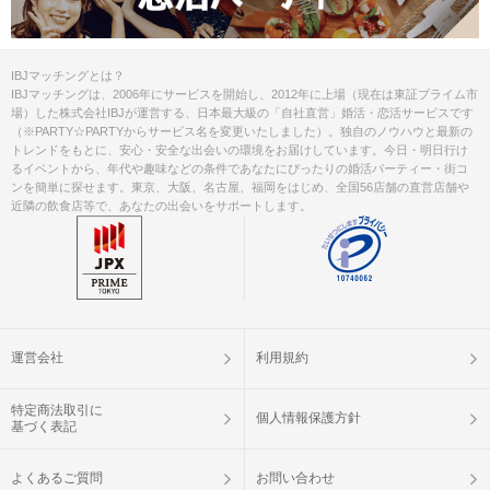
IBJマッチングとは？
IBJマッチングは、2006年にサービスを開始し、2012年に上場（現在は東証プライム市
場）した株式会社IBJが運営する、日本最大級の「自社直営」婚活・恋活サービスです
（※PARTY☆PARTYからサービス名を変更いたしました）。独自のノウハウと最新の
トレンドをもとに、安心・安全な出会いの環境をお届けしています。今日・明日行け
るイベントから、年代や趣味などの条件であなたにぴったりの婚活パーティー・街コ
ンを簡単に探せます。東京、大阪、名古屋、福岡をはじめ、全国56店舗の直営店舗や
近隣の飲食店等で、あなたの出会いをサポートします。
運営会社
利用規約
特定商法取引に
個人情報保護方針
基づく表記
よくあるご質問
お問い合わせ