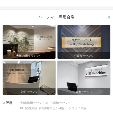
パーティー専用会場
一覧
大阪/梅田ラウンジ4F
心斎橋ラウンジ
神戸ラウンジ
京都ラウンジ
大阪府
大阪/梅田ラウンジ4F
心斎橋ラウンジ
IBJ 関西支社（桜橋御幸ビル 4階）
ツヴァイ大阪