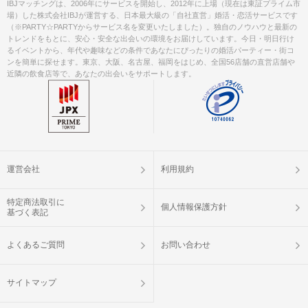
IBJマッチングは、2006年にサービスを開始し、2012年に上場（現在は東証プライム市
場）した株式会社IBJが運営する、日本最大級の「自社直営」婚活・恋活サービスです
（※PARTY☆PARTYからサービス名を変更いたしました）。独自のノウハウと最新の
トレンドをもとに、安心・安全な出会いの環境をお届けしています。今日・明日行け
るイベントから、年代や趣味などの条件であなたにぴったりの婚活パーティー・街コ
ンを簡単に探せます。東京、大阪、名古屋、福岡をはじめ、全国56店舗の直営店舗や
近隣の飲食店等で、あなたの出会いをサポートします。
運営会社
利用規約
特定商法取引に
個人情報保護方針
基づく表記
よくあるご質問
お問い合わせ
サイトマップ