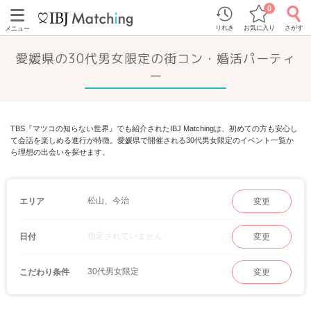
0
りれき
お気に入り
さがす
メニュー
愛媛県の30代男女限定の街コン・婚活パーティ
ー
TBS『マツコの知らない世界』でも紹介されたIBJ Matchingは、初めての方も安心し
て会話を楽しめる進行が特徴。愛媛県で開催される30代男女限定のイベント一覧か
ら理想の出会いを探せます。
松山、今治
エリア
変更
指定されていません
日付
変更
30代男女限定
こだわり条件
変更