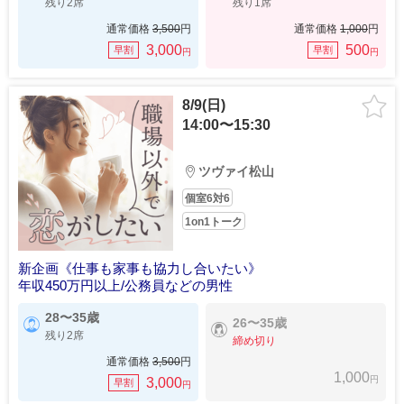
残り2席
残り1席
通常価格
3,500
円
通常価格
1,000
円
3,000
500
早割
早割
円
円
8/9(日)
14:00〜15:30
ツヴァイ松山
個室6対6
1on1トーク
新企画《仕事も家事も協力し合いたい》
年収450万円以上/公務員などの男性
28〜35歳
26〜35歳
残り2席
締め切り
通常価格
3,500
円
1,000
円
3,000
早割
円