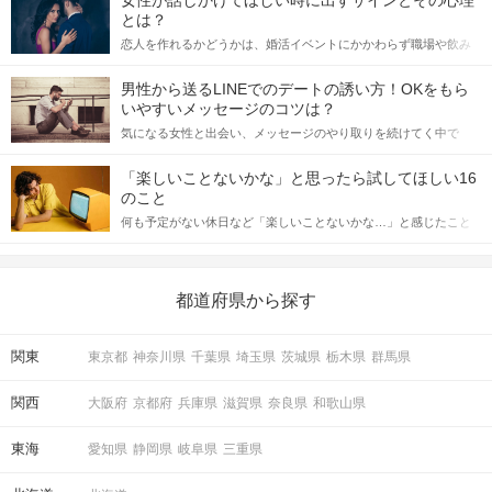
女性が話しかけてほしい時に出すサインとその心理
とは？
恋人を作れるかどうかは、婚活イベントにかかわらず職場や飲み
会の場で女性が話しかけて欲しい時に出すサインに、早く気づい
てアプローチできるかにも左右されます。 これから恋人作りを本
男性から送るLINEでのデートの誘い方！OKをもら
格的に始めようとしている方は、女性が異性を求めて出すサイン
いやすいメッセージのコツは？
をしっかりと理解し、正しい行動に移せるかどうかが重要。 この
気になる女性と出会い、メッセージのやり取りを続けてく中で
記事では、女性が話しかけて欲しい時に出すサインとその心理を
「この人いいな」と感じたら、次はデートに誘いたくなるもの。
詳しく解説した後、婚活イベントで実際にサインを受け取った場
しかし、中には「どう誘ったらいいの？」とお困りの男性もいら
合にどのような行動に繋げるべきかをご紹介していきます。
「楽しいことないかな」と思ったら試してほしい16
っしゃるのではないでしょうか。 そこで今回は、男性から女性へ
のこと
送るLINEでのデートの誘い方のコツをご紹介します。例文も混じ
何も予定がない休日など「楽しいことないかな…」と感じたこと
えながら解説するので、ぜひ参考にしてください。
がある人もいるのでは？ 日常が退屈に感じるなら、いますぐ楽し
いことを始めましょう！ いますぐ楽しい気分になれる対処法か
ら、恋愛・自分磨き・趣味などジャンル別の楽しいことまで、16
の楽しいことアイデアを集めました♪ いままさに楽しいことを探し
都道府県から探す
ている方は必見です。
関東
東京都
神奈川県
千葉県
埼玉県
茨城県
栃木県
群馬県
関西
大阪府
京都府
兵庫県
滋賀県
奈良県
和歌山県
東海
愛知県
静岡県
岐阜県
三重県