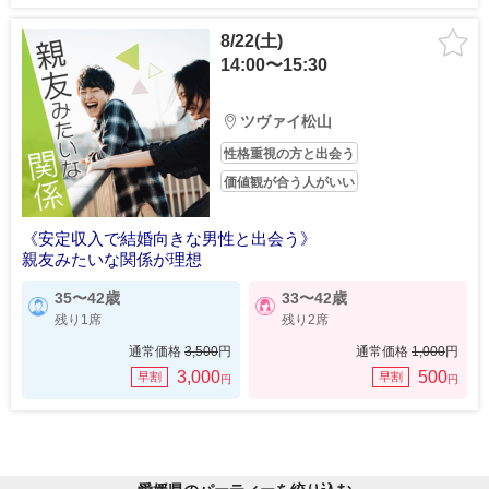
8/22(土)
14:00〜15:30
ツヴァイ松山
性格重視の方と出会う
価値観が合う人がいい
《安定収入で結婚向きな男性と出会う》
親友みたいな関係が理想
35〜42歳
33〜42歳
残り1席
残り2席
通常価格
3,500
円
通常価格
1,000
円
3,000
500
早割
早割
円
円