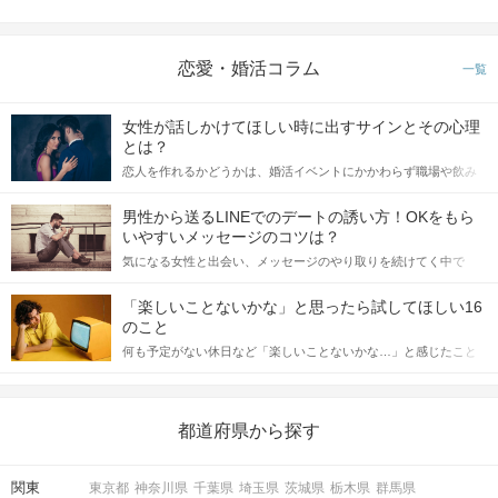
恋愛・婚活コラム
一覧
女性が話しかけてほしい時に出すサインとその心理
とは？
恋人を作れるかどうかは、婚活イベントにかかわらず職場や飲み
会の場で女性が話しかけて欲しい時に出すサインに、早く気づい
てアプローチできるかにも左右されます。 これから恋人作りを本
男性から送るLINEでのデートの誘い方！OKをもら
格的に始めようとしている方は、女性が異性を求めて出すサイン
いやすいメッセージのコツは？
をしっかりと理解し、正しい行動に移せるかどうかが重要。 この
気になる女性と出会い、メッセージのやり取りを続けてく中で
記事では、女性が話しかけて欲しい時に出すサインとその心理を
「この人いいな」と感じたら、次はデートに誘いたくなるもの。
詳しく解説した後、婚活イベントで実際にサインを受け取った場
しかし、中には「どう誘ったらいいの？」とお困りの男性もいら
合にどのような行動に繋げるべきかをご紹介していきます。
「楽しいことないかな」と思ったら試してほしい16
っしゃるのではないでしょうか。 そこで今回は、男性から女性へ
のこと
送るLINEでのデートの誘い方のコツをご紹介します。例文も混じ
何も予定がない休日など「楽しいことないかな…」と感じたこと
えながら解説するので、ぜひ参考にしてください。
がある人もいるのでは？ 日常が退屈に感じるなら、いますぐ楽し
いことを始めましょう！ いますぐ楽しい気分になれる対処法か
ら、恋愛・自分磨き・趣味などジャンル別の楽しいことまで、16
の楽しいことアイデアを集めました♪ いままさに楽しいことを探し
都道府県から探す
ている方は必見です。
関東
東京都
神奈川県
千葉県
埼玉県
茨城県
栃木県
群馬県