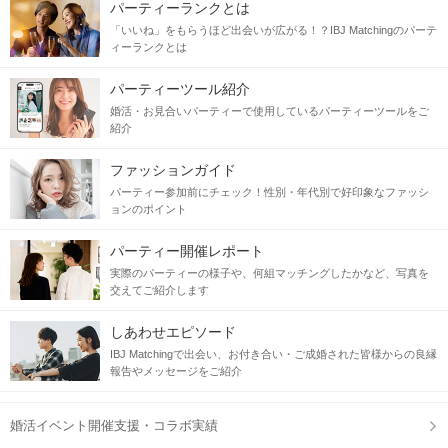
パーティーランクとは
「いいね」をもらうほど出会いが広がる！？IBJ Matchingのパーテ
ィーランクとは
パーティーツール紹介
婚活・お見合いパーティーで使用しているパーティーツールをご
紹介
ファッションガイド
パーティー参加前にチェック！性別・年代別で好印象なファッシ
ョンのポイント
パーティー開催レポート
実際のパーティーの様子や、何組マッチングしたかなど、写真を
交えてご紹介します
しあわせエピソード
IBJ Matchingで出会い、お付き合い・ご成婚された皆様からの良縁
報告やメッセージをご紹介
婚活イベント開催支援・コラボ実績