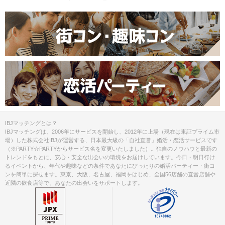
IBJマッチングとは？
IBJマッチングは、2006年にサービスを開始し、2012年に上場（現在は東証プライム市
場）した株式会社IBJが運営する、日本最大級の「自社直営」婚活・恋活サービスです
（※PARTY☆PARTYからサービス名を変更いたしました）。独自のノウハウと最新の
トレンドをもとに、安心・安全な出会いの環境をお届けしています。今日・明日行け
るイベントから、年代や趣味などの条件であなたにぴったりの婚活パーティー・街コ
ンを簡単に探せます。東京、大阪、名古屋、福岡をはじめ、全国56店舗の直営店舗や
近隣の飲食店等で、あなたの出会いをサポートします。