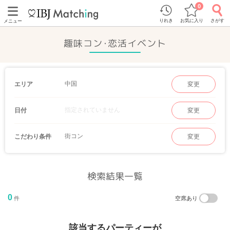
0
りれき
お気に入り
さがす
メニュー
趣味コン･恋活イベント
中国
エリア
変更
指定されていません
日付
変更
街コン
こだわり条件
変更
検索結果一覧
0
件
空席あり
該当するパーティーが