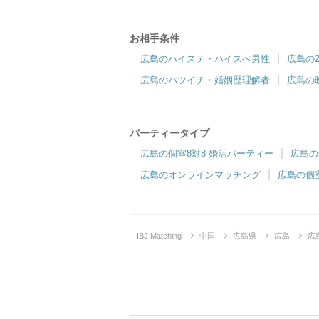
お相手条件
サンマリエ 広島サロン
広島のハイステ・ハイスぺ男性
広島の
中国地方最大の都市・広島市で開催♡
木
広島のバツイチ・婚姻歴理解者
広島の
パーティータイプ
広島の個室8対8 婚活パーティー
広島の
広島のオンラインマッチング
広島の個
IBJ Matching
中国
広島県
広島
広