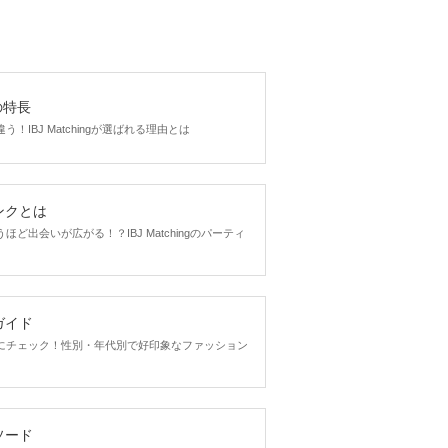
gの特長
！IBJ Matchingが選ばれる理由とは
ンクとは
ど出会いが広がる！？IBJ Matchingのパーティ
ガイド
にチェック！性別・年代別で好印象なファッション
ソード