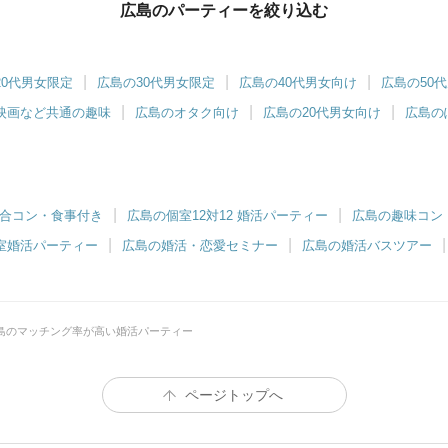
広島のパーティーを絞り込む
ツヴァイ広島
20代男女限定
広島の30代男女限定
広島の40代男女向け
広島の50
の温もり感じる落ち着いた個室空間
映画など共通の趣味
広島のオタク向け
広島の20代男女向け
広島の
合コン・食事付き
広島の個室12対12 婚活パーティー
広島の趣味コン
室婚活パーティー
広島の婚活・恋愛セミナー
広島の婚活バスツアー
島のマッチング率が高い婚活パーティー
ページトップへ