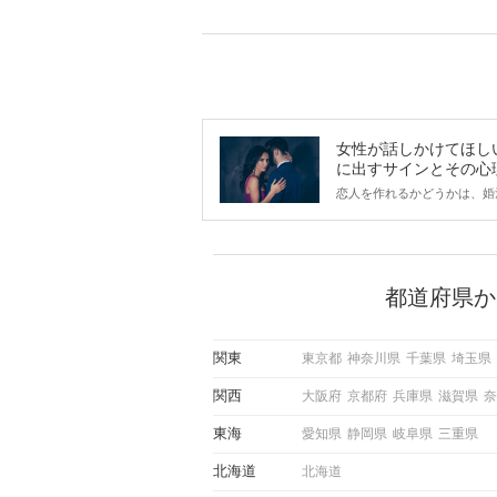
女性が話しかけてほし
に出すサインとその心
は？
恋人を作れるかどうかは、婚
ントにかかわらず職場や飲み
で女性が話しかけて欲しい時
サインに、早く気づいてアプ
できるかにも左右されます。
から恋人作りを本格的に始め
都道府県か
している方は、女性が異性を
出すサインをしっかりと理解
しい行動に移せるかどうかが
関東
東京都
神奈川県
千葉県
埼玉県
この記事では、女性が話しか
しい時に出すサインとその心
関西
大阪府
京都府
兵庫県
滋賀県
奈
しく解説した後、婚活イベン
際にサインを受け取った場合
東海
愛知県
静岡県
岐阜県
三重県
ような行動に繋げるべきかを
していきます。
北海道
北海道