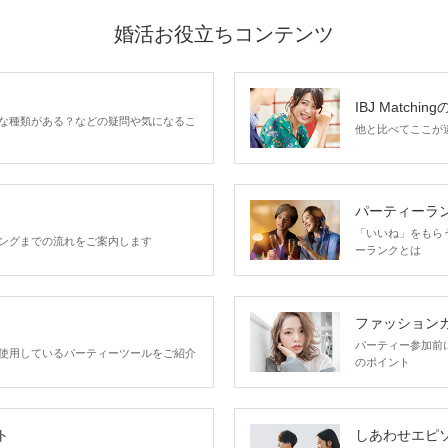
婚活お役立ちコンテンツ
IBJ Matchin
な種類がある？などの疑問や気になるこ
他と比べてここが違う
パーティーラ
「いいね」をもらうほ
ングまでの流れをご案内します
ーランクとは
ファッション
パーティー参加前
使用しているパーティーツールをご紹介
のポイント
ト
しあわせエピ