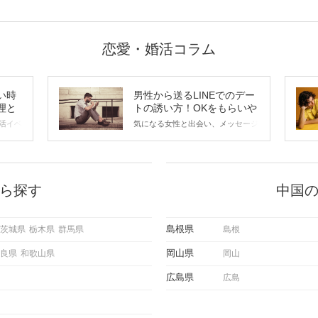
恋愛・婚活コラム
い時
男性から送るLINEでのデー
理と
トの誘い方！OKをもらいや
すいメッセージのコツは？
活イベ
気になる女性と出会い、メッセージ
会の場
のやり取りを続けてく中で「この人
に出す
いいな」と感じたら、次はデートに
ローチ
誘いたくなるもの。 しかし、中に
 これ
は「どう誘ったらいいの？」とお困
ようと
りの男性もいらっしゃるのではない
ら探す
中国
求めて
でしょうか。 そこで今回は、男性
し、正
から女性へ送るLINEでのデートの
重要。
誘い方のコツをご紹介します。例文
島根県
茨城県
栃木県
群馬県
島根
けて欲
も混じえながら解説するので、ぜひ
理を詳
参考にしてください。
岡山県
良県
和歌山県
岡山
トで実
にどの
広島県
広島
ご紹介