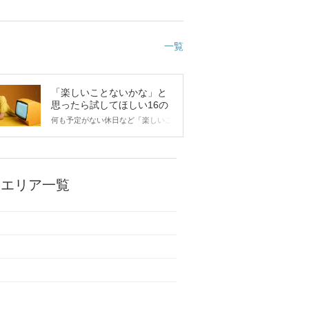
一覧
「楽しいことないかな」と
思ったら試してほしい16の
こと
何も予定がない休日など「楽しいこ
とないかな…」と感じたことがある
人もいるのでは？ 日常が退屈に感
じるなら、いますぐ楽しいことを始
めましょう！ いますぐ楽しい気分
になれる対処法から、恋愛・自分磨
のエリア一覧
き・趣味などジャンル別の楽しいこ
とまで、16の楽しいことアイデア
を集めました♪ いままさに楽しいこ
とを探している方は必見です。