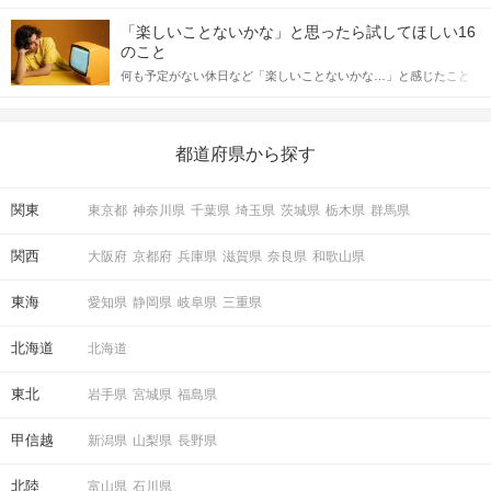
「この人いいな」と感じたら、次はデートに誘いたくなるもの。
詳しく解説した後、婚活イベントで実際にサインを受け取った場
しかし、中には「どう誘ったらいいの？」とお困りの男性もいら
合にどのような行動に繋げるべきかをご紹介していきます。
「楽しいことないかな」と思ったら試してほしい16
っしゃるのではないでしょうか。 そこで今回は、男性から女性へ
のこと
送るLINEでのデートの誘い方のコツをご紹介します。例文も混じ
何も予定がない休日など「楽しいことないかな…」と感じたこと
えながら解説するので、ぜひ参考にしてください。
がある人もいるのでは？ 日常が退屈に感じるなら、いますぐ楽し
いことを始めましょう！ いますぐ楽しい気分になれる対処法か
ら、恋愛・自分磨き・趣味などジャンル別の楽しいことまで、16
の楽しいことアイデアを集めました♪ いままさに楽しいことを探し
都道府県から探す
ている方は必見です。
関東
東京都
神奈川県
千葉県
埼玉県
茨城県
栃木県
群馬県
関西
大阪府
京都府
兵庫県
滋賀県
奈良県
和歌山県
東海
愛知県
静岡県
岐阜県
三重県
北海道
北海道
東北
岩手県
宮城県
福島県
甲信越
新潟県
山梨県
長野県
北陸
富山県
石川県