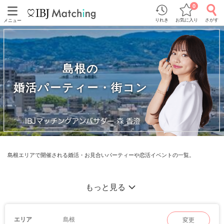
0
りれき
お気に入り
さがす
メニュー
島根の
婚活パーティー・街コン
島根エリアで開催される婚活・お見合いパーティーや恋活イベントの一覧。
もっと見る
島根
エリア
変更