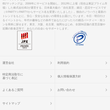
IBJマッチングは、2006年にサービスを開始し、2012年に上場（現在は東証プライム市
場）した株式会社IBJが運営する、日本最大級の「自社直営」婚活・恋活サービスです
（※PARTY☆PARTYからサービス名を変更いたしました）。独自のノウハウと最新の
トレンドをもとに、安心・安全な出会いの環境をお届けしています。今日・明日行け
るイベントから、年代や趣味などの条件であなたにぴったりの婚活パーティー・街コ
ンを簡単に探せます。東京、大阪、名古屋、福岡をはじめ、全国56店舗の直営店舗や
近隣の飲食店等で、あなたの出会いをサポートします。
運営会社
利用規約
特定商法取引に
個人情報保護方針
基づく表記
よくあるご質問
お問い合わせ
サイトマップ