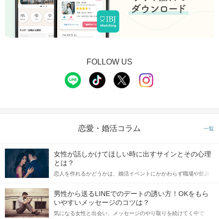
FOLLOW US
恋愛・婚活コラム
一覧
女性が話しかけてほしい時に出すサインとその心理
とは？
恋人を作れるかどうかは、婚活イベントにかかわらず職場や飲み
会の場で女性が話しかけて欲しい時に出すサインに、早く気づい
てアプローチできるかにも左右されます。 これから恋人作りを本
男性から送るLINEでのデートの誘い方！OKをもら
格的に始めようとしている方は、女性が異性を求めて出すサイン
いやすいメッセージのコツは？
をしっかりと理解し、正しい行動に移せるかどうかが重要。 この
気になる女性と出会い、メッセージのやり取りを続けてく中で
記事では、女性が話しかけて欲しい時に出すサインとその心理を