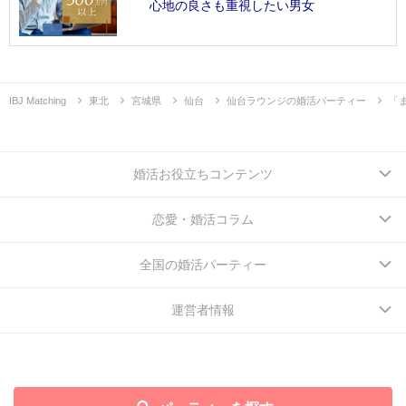
心地の良さも重視したい男女
IBJ Matching
東北
宮城県
仙台
仙台ラウンジの婚活パーティー
「
婚活お役立ちコンテンツ
恋愛・婚活コラム
全国の婚活パーティー
運営者情報