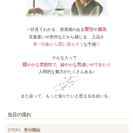
髪
服
一目見てわかる、
清潔感のある
型
や
装
上
言葉遣いや所作などから感じる、
品
さ
恋
第一印象から
に落ちそう
な予感♡
そんな人って…
穏
気
やかな雰囲気で、細やかな
遣いができたり
人間的な魅力がたくさんある♪
また会って、もっと知りたいと思える出会いを。
当日の流れ
STEP1
受付開始