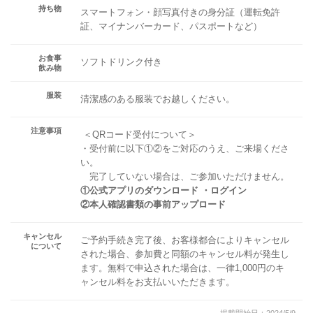
持ち物
スマートフォン・顔写真付きの身分証（運転免許
証、マイナンバーカード、パスポートなど）
お食事
ソフトドリンク付き
飲み物
服装
清潔感のある服装でお越しください。
注意事項
＜QRコード受付について＞
・受付前に以下①②をご対応のうえ、ご来場くださ
い。
完了していない場合は、ご参加いただけません。
①公式アプリのダウンロード ・ログイン
②本人確認書類の事前アップロード
キャンセル
ご予約手続き完了後、お客様都合によりキャンセル
について
された場合、参加費と同額のキャンセル料が発生し
ます。無料で申込された場合は、一律1,000円のキ
ャンセル料をお支払いいただきます。
掲載開始日：2024/5/9