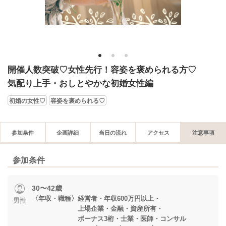
1
2
3
開催人数突破♡女性先行！容姿を褒められる方♡
気配り上手・おしとやかな初婚女性編
初婚の女性♡
容姿を褒められる♡
参加条件
企画詳細
当日の流れ
アクセス
注意事項
参加条件
30〜42歳
〈年収・職種〉経営者・年収600万円以上・
男性
上場企業・金融・資産所有・
ボーナス3桁・士業・医師・コンサル