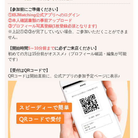
【参加前にご準備ください】
①IBJMatching公式アプリへのログイン
②本人確認書類の事前アップロード
③プロフィール写真登録(1枚登録必須となります)
※上記①②③が完了していない場合、ご参加いただくことができま
せん。
【開始時間
5～10分前まで
に必ずご来店ください】
初めての方は15分前がオススメ♪（プロフィール確認・編集が可能
です）
【受付はQRコードで】
QRコードは開始直前に、公式アプリの参加予定ページに表示♪