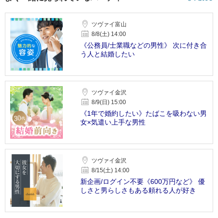
ツヴァイ富山
8/8(土) 14:00
《公務員/士業職などの男性》 次に付き合
う人と結婚したい
ツヴァイ金沢
8/9(日) 15:00
《1年で婚約したい》たばこを吸わない男
女×気遣い上手な男性
ツヴァイ金沢
8/15(土) 14:00
新企画/ログイン不要《600万円など》 優
しさと男らしさもある頼れる人が好き