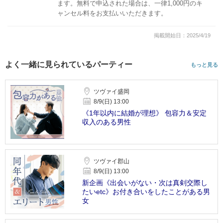
ます。無料で申込された場合は、一律1,000円のキ
ャンセル料をお支払いいただきます。
掲載開始日：2025/4/19
よく一緒に見られているパーティー
もっと見る
ツヴァイ盛岡
8/9(日) 13:00
《1年以内に結婚が理想》 包容力＆安定
収入のある男性
ツヴァイ郡山
8/9(日) 13:00
新企画《出会いがない・次は真剣交際し
たいetc》お付き合いをしたことがある男
女