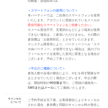
ID検索：@opw3471a
＜スマートフォンの使用について＞
本パーティーでは、ご自身のスマートフォンを使用
いたします。アカウントに登録されているメールが
受信可能なスマートフォンをご持参ください。
※メール受信不可、充電切れなどにより端末が使用
できない場合は、ご参加いただけません。その際の
参加費は「お振替対応」とさせていただきます。
※システム障害等により、パーティーツール「スマ
ホdeパーティー」が使用できない場合は、紙のプロ
フィールカードを使用した形式に変更となる場合が
ございます。予めご了承ください。
＜中止のご連絡について＞
参加人数や会場の都合により、やむを得ず開催を中
止とさせていただく場合がございます。中止の際
は、開始時刻の
90分前まで
に、ご登録の連絡先へ
SMSまたはメール
にてご連絡いたします。
キャンセル
ご予約手続き完了後、お客様都合によりキャンセル
について
された場合、参加費と同額のキャンセル料が発生し