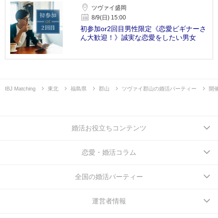
ツヴァイ盛岡
8/9(日) 15:00
初参加or2回目男性限定《恋愛ビギナーさ
ん大歓迎！》誠実な恋愛をしたい男女
IBJ Matching
東北
福島県
郡山
ツヴァイ郡山の婚活パーティー
開
婚活お役立ちコンテンツ
恋愛・婚活コラム
全国の婚活パーティー
運営者情報