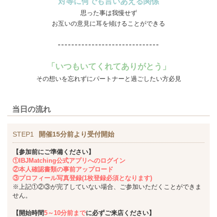
対等に何でも言いあえる関係
思った事は我慢せず
お互いの意見に耳を傾けることができる
「いつもいてくれてありがとう」
その想いを忘れずにパートナーと過ごしたい方必見
当日の流れ
STEP1
開催15分前より受付開始
【参加前にご準備ください】
①IBJMatching公式アプリへのログイン
②本人確認書類の事前アップロード
③プロフィール写真登録(1枚登録必須となります)
※上記①②③が完了していない場合、ご参加いただくことができま
せん。
【開始時間
5～10分前まで
に必ずご来店ください】