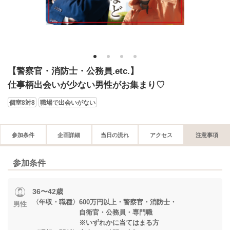
1
2
3
4
【警察官・消防士・公務員.etc.】
仕事柄出会いが少ない男性がお集まり♡
個室8対8
職場で出会いがない
参加条件
企画詳細
当日の流れ
アクセス
注意事項
参加条件
36〜42歳
〈年収・職種〉600万円以上・警察官・消防士・
男性
自衛官・公務員・専門職
※いずれかに当てはまる方