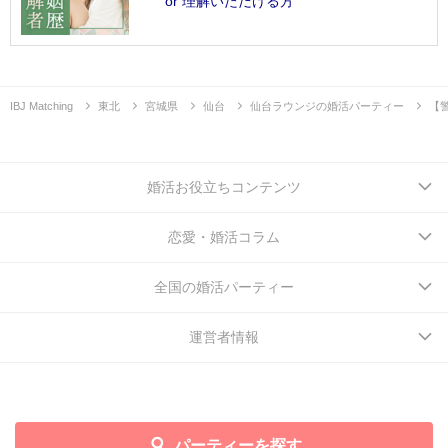
or 理解いただける方
IBJ Matching
東北
宮城県
仙台
仙台ラウンジの婚活パーティー
【
婚活お役立ちコンテンツ
恋愛・婚活コラム
全国の婚活パーティー
運営者情報
パーティーを探す