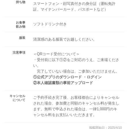
持ち物
スマートフォン・顔写真付きの身分証（運転免許
証、マイナンバーカード、パスポートなど）
お食事
ソフトドリンク付き
飲み物
服装
清潔感のある服装でお越しください。
注意事項
＜QRコード受付について＞
・受付前に以下①②をご対応のうえ、ご来場くださ
い。
完了していない場合は、ご参加いただけません。
①公式アプリのダウンロード ・ログイン
②本人確認書類の事前アップロード
キャンセル
ご予約手続き完了後、お客様都合によりキャンセル
について
された場合、参加費と同額のキャンセル料が発生し
ます。無料で申込された場合は、一律1,000円のキ
ャンセル料をお支払いいただきます。
掲載開始日：2025/4/10