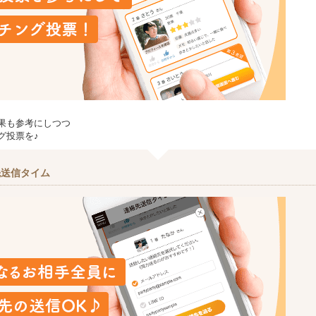
果も参考にしつつ
グ投票を♪
先送信タイム