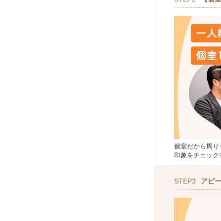
個室だから周り
印象をチェック
STEP3
アピ