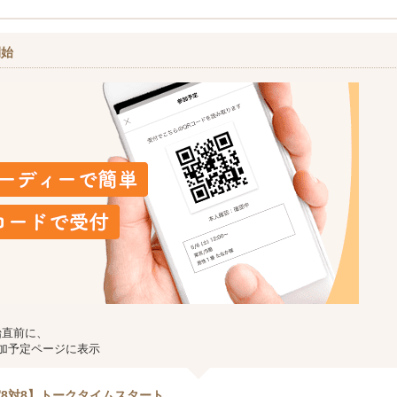
開始
始直前に、
加予定ページに表示
8対8】トークタイムスタート