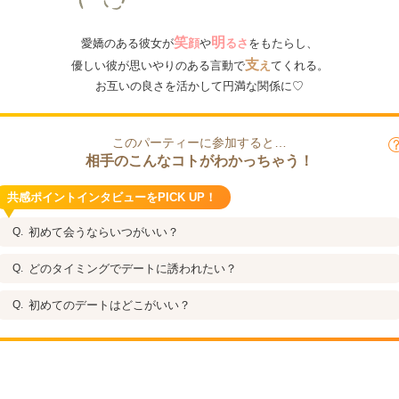
笑
明
愛嬌のある彼女が
顔
や
るさ
をもたらし、
支
優しい彼が思いやりのある言動で
え
てくれる。
お互いの良さを活かして円満な関係に♡
このパーティーに参加すると…
相手のこんなコトがわかっちゃう！
共感ポイントインタビューをPICK UP！
初めて会うならいつがいい？
どのタイミングでデートに誘われたい？
初めてのデートはどこがいい？