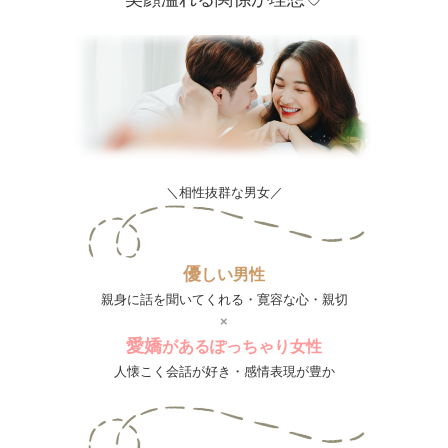
＼相性抜群な男女／
優
しい男性
親身に話を聞いてくれる・寛容な心・親切
×
愛
嬌
があるぽっちゃり女性
人懐こく会話が好き・感情表現が豊か