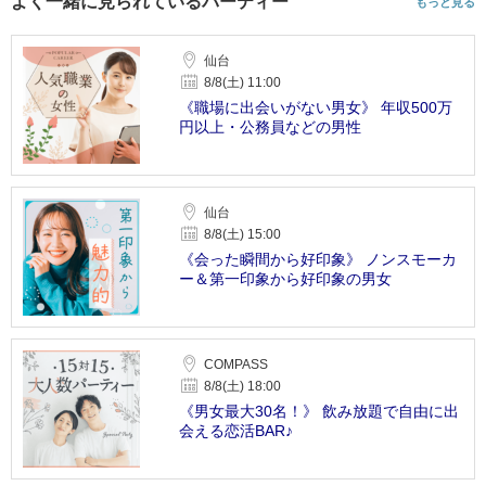
よく一緒に見られているパーティー
もっと見る
仙台
8/8(土) 11:00
《職場に出会いがない男女》 年収500万
円以上・公務員などの男性
仙台
8/8(土) 15:00
《会った瞬間から好印象》 ノンスモーカ
ー＆第一印象から好印象の男女
COMPASS
8/8(土) 18:00
《男女最大30名！》 飲み放題で自由に出
会える恋活BAR♪