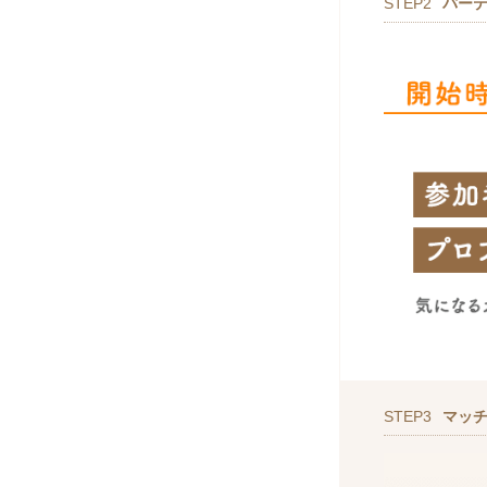
STEP2
パー
STEP3
マッ