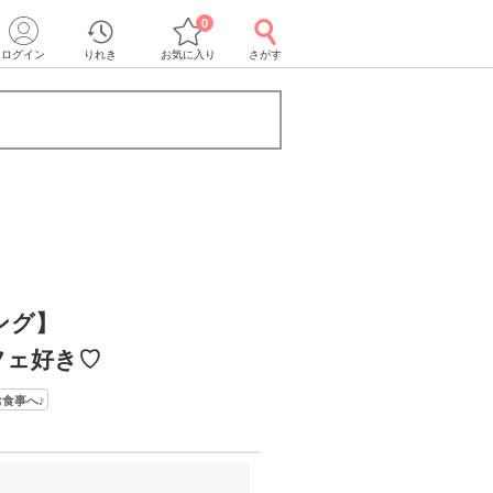
0
ログイン
りれき
お気に入り
さがす
ング】
フェ好き♡
食事へ♪