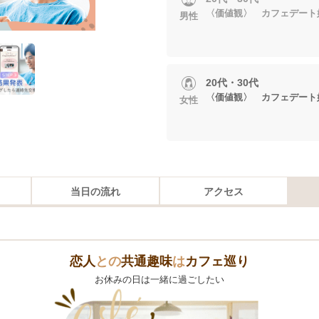
〈価値観〉 カフェデート
男性
20代・30代
〈価値観〉 カフェデート
女性
当日の流れ
アクセス
恋人
との
共通趣味
は
カフェ巡り
お休みの日は一緒に過ごしたい