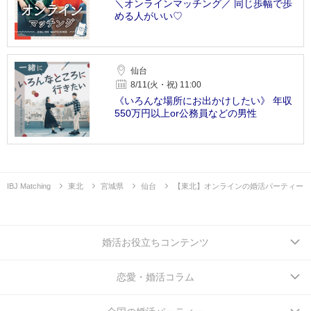
＼オンラインマッチング／ 同じ歩幅で歩
める人がいい♡
仙台
8/11(火・祝) 11:00
《いろんな場所にお出かけしたい》 年収
550万円以上or公務員などの男性
IBJ Matching
東北
宮城県
仙台
【東北】オンラインの婚活パーティー
婚活お役立ちコンテンツ
恋愛・婚活コラム