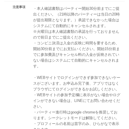
注意事項
・本人確認書類はパーティー開始30分前までにご提
出ください。（21時以降のパーティーは当日の20時
が提出期限となります。）承認できなかった場合は
システムにて自動的にキャンセルされます。
※火曜日は本人確認書類の承認を行っておりません
ので前日までにご提出ください。
・コンビニ決済は入金の反映に時間を要するため、
開始30分前までにお支払いください。開始15分前ま
でに参加費及びキャンセル料の入金が反映されてい
ない場合はシステムにて自動的にキャンセルされま
す。
・WEBサイトでログインができず参加できないケー
スがございます。お申込み完了後、アプリではなく
ブラウザにてログインができるかお試しください。
・WEBサイトの参加予定欄に表示がない場合やログ
インができない場合は、LINEにてお問い合わせくだ
さい。
・パーティー進行時はgoogle chromeを推奨してお
ります。シークレットモードは解除してください。
・プロフィールの名前は苗字のみ、ひらがなで表示