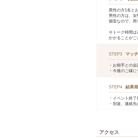
異性の方1名と
男性の方は、女
個室なので、周
※トーク時間は
かかることがご
STEP3
マッ
・お相手との会
・今後のご縁に
STEP4
結果
・イベント終了
・別途、連絡先
アクセス