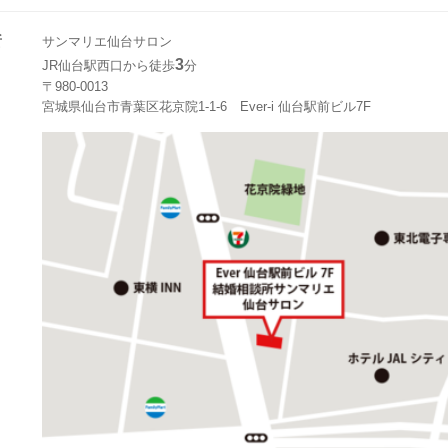
所
サンマリエ仙台サロン
3
JR仙台駅西口から徒歩
分
〒980-0013
宮城県仙台市青葉区花京院1-1-6 Ever-i 仙台駅前ビル7F