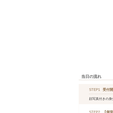
当日の流れ
STEP1
受付
顔写真付きの身
STEP2
【個室