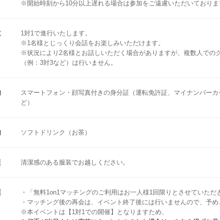
※開始時刻から10分以上遅れる場合は参加をご遠慮いただいておりま
数
1対1で進行いたします。
※1名様とじっくり会話をお楽しみいただけます。
※状況により2名様とお話しいただく場合がありますが、複数人での
（例：3対3など）は行いません。
物
スマートフォン・顔写真付きの身分証（運転免許証、マイナンバーカ
ど）
物
ソフトドリンク（お茶）
装
清潔感のある服装でお越しください。
項
・「無料1on1マッチングのご利用はお一人様1回限りとさせていただ
・マッチング後の再会は、イベント終了後には行いませんので、予め
※本イベントは【1対1での開催】となりますため、