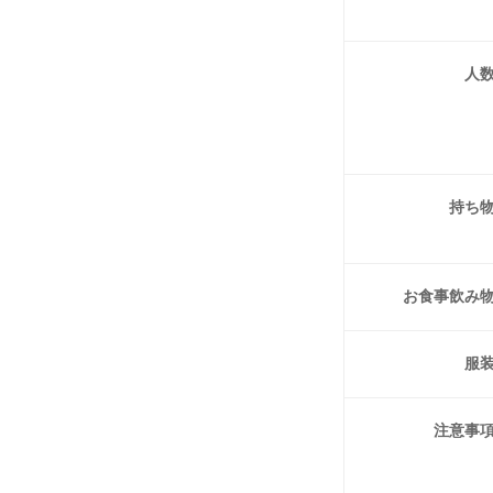
人
持ち
お食事
飲み
服
注意事