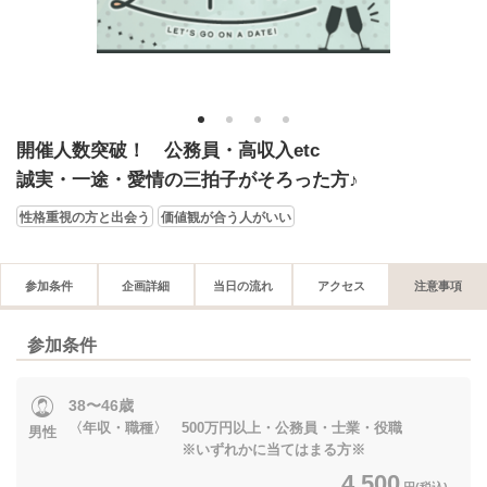
1
2
3
4
開催人数突破！ 公務員・高収入etc
誠実・一途・愛情の三拍子がそろった方♪
性格重視の方と出会う
価値観が合う人がいい
参加条件
企画詳細
当日の流れ
アクセス
注意事項
参加条件
38〜46歳
〈年収・職種〉 500万円以上・公務員・士業・役職
男性
※いずれかに当てはまる方※
4,500
円(税込)