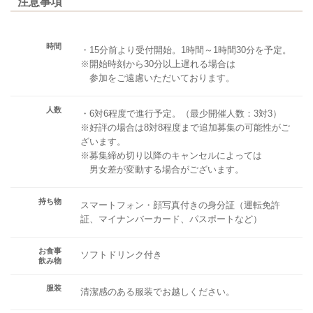
注意事項
時間
・15分前より受付開始。1時間～1時間30分を予定。
※開始時刻から30分以上遅れる場合は
参加をご遠慮いただいております。
人数
・6対6程度で進行予定。（最少開催人数：3対3）
※好評の場合は8対8程度まで追加募集の可能性がご
ざいます。
※募集締め切り以降のキャンセルによっては
男女差が変動する場合がございます。
持ち物
スマートフォン・顔写真付きの身分証（運転免許
証、マイナンバーカード、パスポートなど）
お食事
ソフトドリンク付き
飲み物
服装
清潔感のある服装でお越しください。