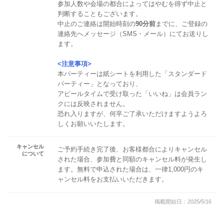
参加人数や会場の都合によってはやむを得ず中止と
判断することもございます。
中止のご連絡は開始時刻の
90分前
までに、ご登録の
連絡先へメッセージ（SMS・メール）にてお送りし
ます。
<注意事項>
本パーティーは紙シートを利用した「スタンダード
パーティー」となっており、
アピールタイムで受け取った「いいね」は会員ラン
クには反映されません。
恐れ入りますが、何卒ご了承いただけますようよろ
しくお願いいたします。
キャンセル
ご予約手続き完了後、お客様都合によりキャンセル
について
された場合、参加費と同額のキャンセル料が発生し
ます。無料で申込された場合は、一律1,000円のキ
ャンセル料をお支払いいただきます。
掲載開始日：2025/5/16