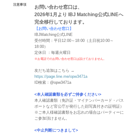
注意事項
お問い合わせ窓口は、
2026年1月より IBJ Matching公式LINEへ
完全移行しております。
【お問い合わせ窓口】
IBJMatching公式LINE
受付時間：平日12:00～18:00（土日祝10:00～
18:00）
定休日 ：毎週火曜日
※お電話でのお問い合わせ窓口は設けておりません。
友だち追加はこちら →
https://page.line.me/opw3471a
ID検索：@opw3471a
<本人確認書類を必ずご持参ください>
本人確認書類（免許証・マイナンバーカード・パス
ポートなど官公庁が発行した顔写真付きの証明証）
※ご本人様確認書類をお忘れの場合はパーティーに
ご参加頂けません。
<中止判断につきまして>