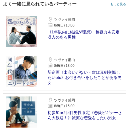
よく一緒に見られているパーティー
もっと見る
ツヴァイ盛岡
8/9(日) 13:00
《1年以内に結婚が理想》 包容力＆安定
収入のある男性
ツヴァイ郡山
8/9(日) 13:00
新企画《出会いがない・次は真剣交際し
たいetc》お付き合いをしたことがある男
女
ツヴァイ盛岡
8/9(日) 15:00
初参加or2回目男性限定《恋愛ビギナーさ
ん大歓迎！》誠実な恋愛をしたい男女