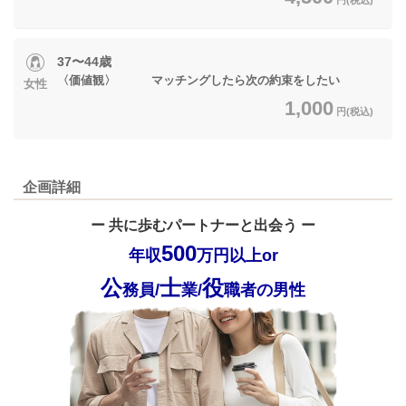
37〜44歳
〈価値観〉 マッチングしたら次の約束をしたい
女性
1,000
円(税込)
企画詳細
ー 共に歩むパートナーと出会う ー
500
年収
万円以上or
公
士
役
務員/
業/
職者の男性