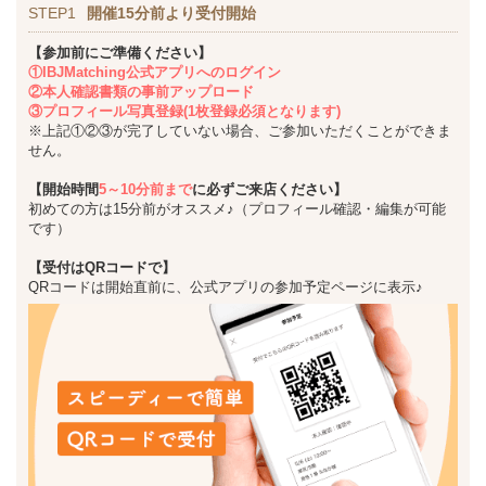
STEP1
開催15分前より受付開始
【参加前にご準備ください】
①IBJMatching公式アプリへのログイン
②本人確認書類の事前アップロード
③プロフィール写真登録(1枚登録必須となります)
※上記①②③が完了していない場合、ご参加いただくことができま
せん。
【開始時間
5～10分前まで
に必ずご来店ください】
初めての方は15分前がオススメ♪（プロフィール確認・編集が可能
です）
【受付はQRコードで】
QRコードは開始直前に、公式アプリの参加予定ページに表示♪