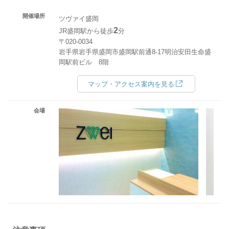
開催場所
ツヴァイ盛岡
2
JR盛岡駅から徒歩
分
〒020-0034
岩手県岩手県盛岡市盛岡駅前通8-17明治安田生命盛
岡駅前ビル 8階
マップ・アクセス案内を見る
会場