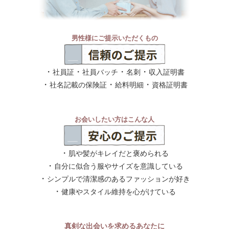
男性様にご提示いただくもの
・
・
・
・
社員証
社員バッチ
名刺
収入証明書
・
・
・
社名記載の保険証
給料明細
資格証明書
お会いしたい方はこんな人
・
肌や髪がキレイだと褒められる
・
自分に似合う服やサイズを意識している
・
シンプルで清潔感のあるファッションが好き
・
健康やスタイル維持を心がけている
真剣な出会いを求めるあなたに