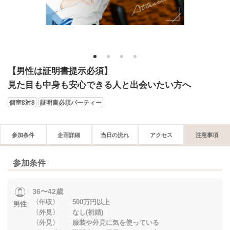
1
2
3
4
【男性は証明書提示必須】
見た目も中身も安心できる人と出会いたい方へ
個室8対8
証明書必須パーティー
参加条件
企画詳細
当日の流れ
アクセス
注意事項
参加条件
36〜42歳
〈年収〉 500万円以上
男性
〈外見〉 なし(初婚)
〈外見〉 服装や外見に気を使っている