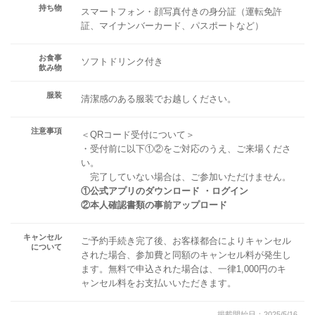
持ち物
スマートフォン・顔写真付きの身分証（運転免許
証、マイナンバーカード、パスポートなど）
お食事
ソフトドリンク付き
飲み物
服装
清潔感のある服装でお越しください。
注意事項
＜QRコード受付について＞
・受付前に以下①②をご対応のうえ、ご来場くださ
い。
完了していない場合は、ご参加いただけません。
①公式アプリのダウンロード ・ログイン
②本人確認書類の事前アップロード
キャンセル
ご予約手続き完了後、お客様都合によりキャンセル
について
された場合、参加費と同額のキャンセル料が発生し
ます。無料で申込された場合は、一律1,000円のキ
ャンセル料をお支払いいただきます。
掲載開始日：2025/5/16