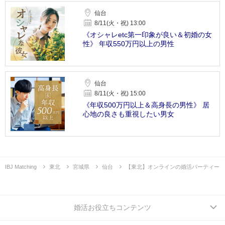
仙台
8/11(火・祝) 13:00
《オシャレetc第一印象が良い＆初婚の女
性》 年収550万円以上の男性
仙台
8/11(火・祝) 15:00
《年収500万円以上＆高身長の男性》 居
心地の良さも重視したい男女
IBJ Matching
東北
宮城県
仙台
【東北】オンラインの婚活パーティー
婚活お役立ちコンテンツ