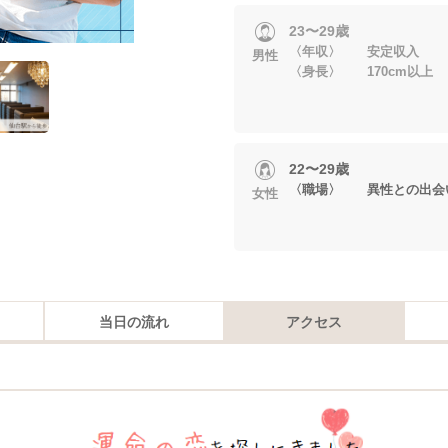
23〜29歳
〈年収〉 安定収入
男性
〈身長〉 170cm以上
22〜29歳
〈職場〉 異性との出会
女性
当日の流れ
アクセス