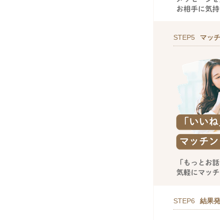
STEP5
マッ
STEP6
結果