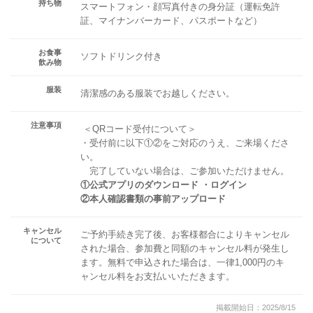
持ち物
スマートフォン・顔写真付きの身分証（運転免許
証、マイナンバーカード、パスポートなど）
お食事
ソフトドリンク付き
飲み物
服装
清潔感のある服装でお越しください。
注意事項
＜QRコード受付について＞
・受付前に以下①②をご対応のうえ、ご来場くださ
い。
完了していない場合は、ご参加いただけません。
①公式アプリのダウンロード ・ログイン
②本人確認書類の事前アップロード
キャンセル
ご予約手続き完了後、お客様都合によりキャンセル
について
された場合、参加費と同額のキャンセル料が発生し
ます。無料で申込された場合は、一律1,000円のキ
ャンセル料をお支払いいただきます。
掲載開始日：2025/8/15