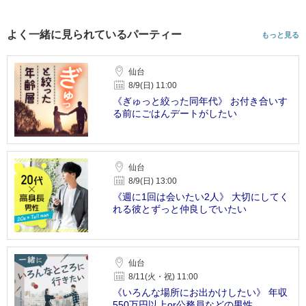
よく一緒に見られているパーティー
もっと見る
仙台
8/9(日) 11:00
《ぎゅっと絞った同年代》 お付き合いす
る前にごはんデートがしたい
仙台
8/9(日) 13:00
《週に1回は会いたい2人》 大切にしてく
れる彼とずっと仲良しでいたい
仙台
8/11(火・祝) 11:00
《いろんな場所にお出かけしたい》 年収
550万円以上or公務員などの男性