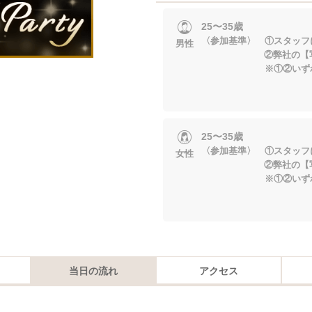
25〜35歳
〈参加基準〉 ①スタッフ
男性
②弊社の【写真審
※①②いずれかに
25〜35歳
〈参加基準〉 ①スタッフ
女性
②弊社の【写真審
※①②いずれかに
当日の流れ
アクセス