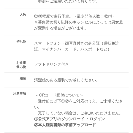
参加をご遠慮いただいております。
人数
8対8程度で進行予定。（最少開催人数：4対4）
※募集締め切り以降のキャンセルによっては男女差
が変動する場合がございます。
持ち物
スマートフォン・顔写真付きの身分証（運転免許
証、マイナンバーカード、パスポートなど）
お食事
ソフトドリンク付き
飲み物
服装
清潔感のある服装でお越しください。
注意事項
＜QRコード受付について＞
・受付前に以下①②をご対応のうえ、ご来場くださ
い。
完了していない場合は、ご参加いただけません。
①公式アプリのダウンロード ・ログイン
②本人確認書類の事前アップロード