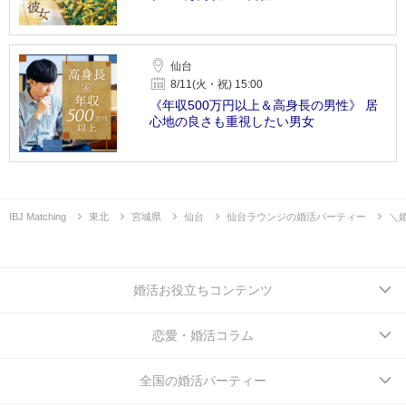
仙台
8/11(火・祝) 15:00
《年収500万円以上＆高身長の男性》 居
心地の良さも重視したい男女
IBJ Matching
東北
宮城県
仙台
仙台ラウンジの婚活パーティー
＼
婚活お役立ちコンテンツ
恋愛・婚活コラム
全国の婚活パーティー