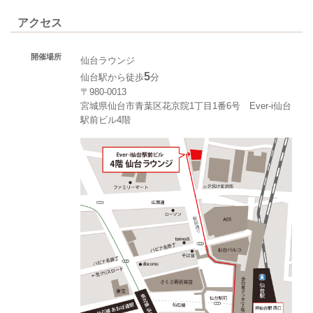
アクセス
開催場所
仙台ラウンジ
5
仙台駅から徒歩
分
〒980-0013
宮城県仙台市青葉区花京院1丁目1番6号 Ever-i仙台
駅前ビル4階