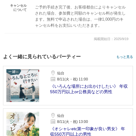
キャンセル
ご予約手続き完了後、お客様都合によりキャンセル
について
された場合、参加費と同額のキャンセル料が発生し
ます。無料で申込された場合は、一律1,000円のキ
ャンセル料をお支払いいただきます。
掲載開始日：2025/9/19
よく一緒に見られているパーティー
もっと見る
仙台
8/11(火・祝) 11:00
《いろんな場所にお出かけしたい》 年収
550万円以上or公務員などの男性
仙台
8/11(火・祝) 13:00
《オシャレetc第一印象が良い男女》 年
収550万円以上の男性