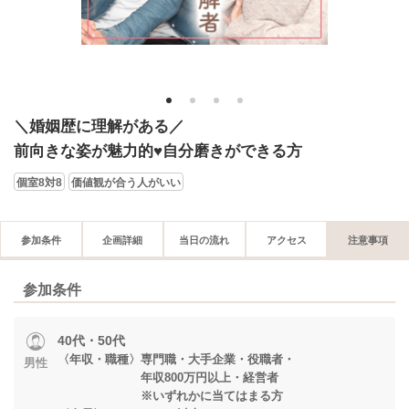
1
2
3
4
＼婚姻歴に理解がある／
前向きな姿が魅力的♥自分磨きができる方
個室8対8
価値観が合う人がいい
参加条件
企画詳細
当日の流れ
アクセス
注意事項
参加条件
40代・50代
〈年収・職種〉専門職・大手企業・役職者・
男性
年収800万円以上・経営者
※いずれかに当てはまる方