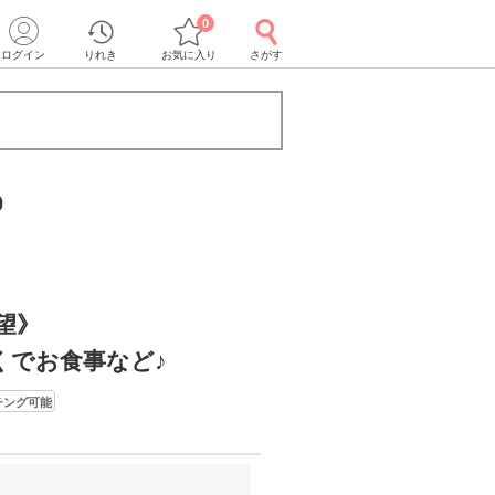
0
ログイン
りれき
お気に入り
さがす
0
望》
くでお食事など♪
チング可能