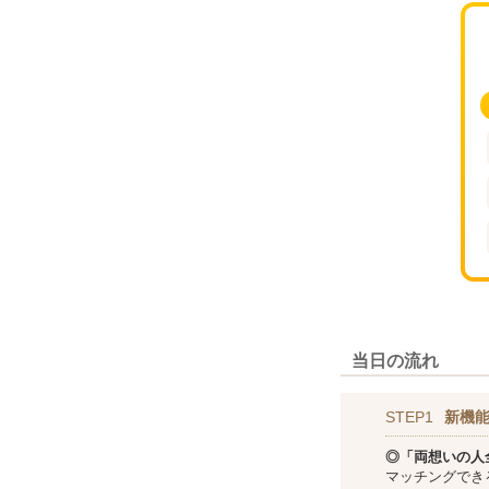
当日の流れ
STEP1
新機
◎「両想いの人
マッチングでき