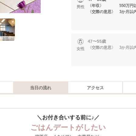
〈年収〉 550万円
男性
〈交際の意思〉 3か月以
47〜55歳
〈交際の意思〉 3か月以
女性
当日の流れ
アクセス
＼お付き合いする前に♪／
ごはんデートがしたい