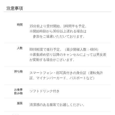
注意事項
時間
15分前より受付開始。1時間半を予定。
※開始時刻から30分以上遅れる場合は
参加をご遠慮いただいております。
人数
8対8程度で進行予定。（最少開催人数：4対4）
※募集締め切り以降のキャンセルによっては男女差
が変動する場合がございます。
持ち物
スマートフォン・顔写真付きの身分証（運転免許
証、マイナンバーカード、パスポートなど）
お食事
ソフトドリンク付き
飲み物
服装
清潔感のある服装でお越しください。