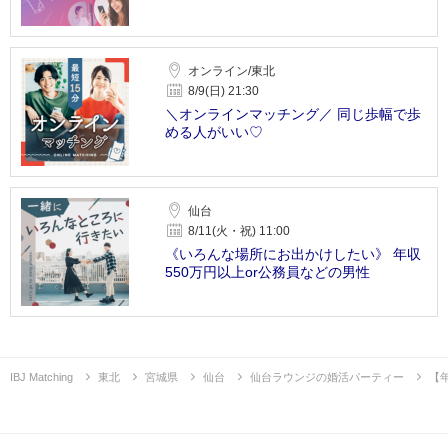
オンライン/東北
8/9(日) 21:30
＼オンラインマッチング／ 同じ歩幅で歩
める人がいい♡
仙台
8/11(火・祝) 11:00
《いろんな場所にお出かけしたい》 年収
550万円以上or公務員などの男性
IBJ Matching
東北
宮城県
仙台
仙台ラウンジの婚活パーティー
【