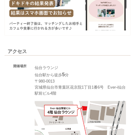
アクセス
開催場所
仙台ラウンジ
5
仙台駅から徒歩
分
〒980-0013
宮城県仙台市青葉区花京院1丁目1番6号 Ever-i仙台
駅前ビル4階