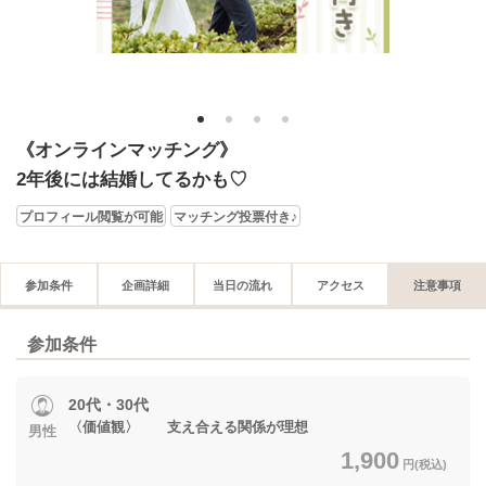
1
2
3
4
《オンラインマッチング》
2年後には結婚してるかも♡
プロフィール閲覧が可能
マッチング投票付き♪
参加条件
企画詳細
当日の流れ
アクセス
注意事項
参加条件
20代・30代
〈価値観〉 支え合える関係が理想
男性
1,900
円(税込)