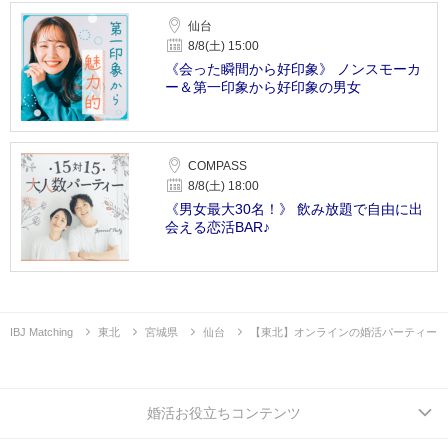
仙台
8/8(土) 15:00
《会った瞬間から好印象》 ノンスモーカ
ー＆第一印象から好印象の男女
COMPASS
8/8(土) 18:00
《男女最大30名！》 飲み放題で自由に出
会える恋活BAR♪
IBJ Matching
東北
宮城県
仙台
【東北】オンラインの婚活パーティー
婚活お役立ちコンテンツ