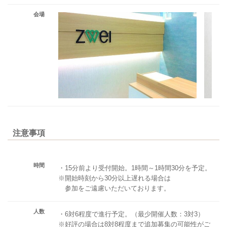
会場
注意事項
時間
・15分前より受付開始。1時間～1時間30分を予定。
※開始時刻から30分以上遅れる場合は
参加をご遠慮いただいております。
人数
・6対6程度で進行予定。（最少開催人数：3対3）
※好評の場合は8対8程度まで追加募集の可能性がご