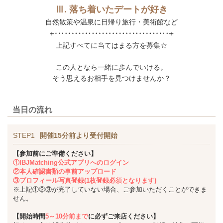
Ⅲ. 落ち着いたデートが好き
自然散策や温泉に日帰り旅行・美術館など
上記すべてに当てはまる方を募集☆
この人となら一緒に歩んでいける。
そう思えるお相手を見つけませんか？
当日の流れ
STEP1
開催15分前より受付開始
【参加前にご準備ください】
①IBJMatching公式アプリへのログイン
②本人確認書類の事前アップロード
③プロフィール写真登録(1枚登録必須となります)
※上記①②③が完了していない場合、ご参加いただくことができま
せん。
【開始時間
5～10分前まで
に必ずご来店ください】