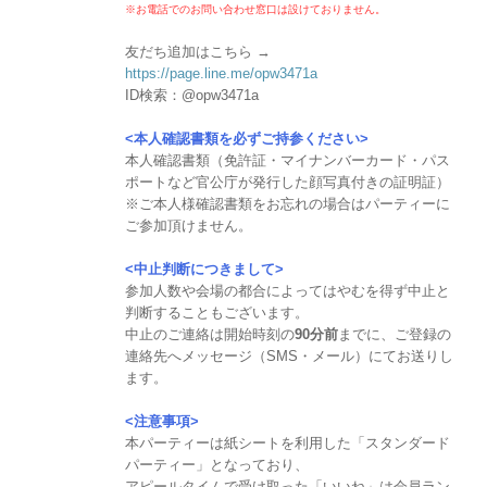
※お電話でのお問い合わせ窓口は設けておりません。
友だち追加はこちら →
https://page.line.me/opw3471a
ID検索：@opw3471a
<本人確認書類を必ずご持参ください>
本人確認書類（免許証・マイナンバーカード・パス
ポートなど官公庁が発行した顔写真付きの証明証）
※ご本人様確認書類をお忘れの場合はパーティーに
ご参加頂けません。
<中止判断につきまして>
参加人数や会場の都合によってはやむを得ず中止と
判断することもございます。
中止のご連絡は開始時刻の
90分前
までに、ご登録の
連絡先へメッセージ（SMS・メール）にてお送りし
ます。
<注意事項>
本パーティーは紙シートを利用した「スタンダード
パーティー」となっており、
アピールタイムで受け取った「いいね」は会員ラン