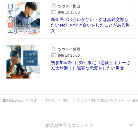
ツヴァイ郡山
8/9(日) 13:00
新企画《出会いがない・次は真剣交際し
たいetc》お付き合いをしたことがある男
女
ツヴァイ盛岡
8/9(日) 15:00
初参加or2回目男性限定《恋愛ビギナーさ
ん大歓迎！》誠実な恋愛をしたい男女
IBJ Matching
東北
岩手県
盛岡
ツヴァイ盛岡の婚活パーティー
価
婚活お役立ちコンテンツ