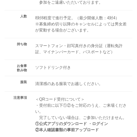
参加をご遠慮いただいております。
人数
8対8程度で進行予定。（最少開催人数：4対4）
※募集締め切り以降のキャンセルによっては男女差
が変動する場合がございます。
持ち物
スマートフォン・顔写真付きの身分証（運転免許
証、マイナンバーカード、パスポートなど）
お食事
ソフトドリンク付き
飲み物
服装
清潔感のある服装でお越しください。
注意事項
＜QRコード受付について＞
・受付前に以下①②をご対応のうえ、ご来場くださ
い。
完了していない場合は、ご参加いただけません。
①公式アプリのダウンロード ・ログイン
②本人確認書類の事前アップロード