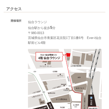
アクセス
開催場所
仙台ラウンジ
5
仙台駅から徒歩
分
〒980-0013
宮城県仙台市青葉区花京院1丁目1番6号 Ever-i仙台
駅前ビル4階