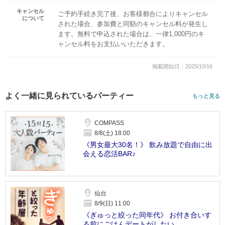
キャンセル
ご予約手続き完了後、お客様都合によりキャンセル
について
された場合、参加費と同額のキャンセル料が発生し
ます。無料で申込された場合は、一律1,000円のキ
ャンセル料をお支払いいただきます。
掲載開始日：2025/10/16
よく一緒に見られているパーティー
もっと見る
COMPASS
8/8(土) 18:00
《男女最大30名！》 飲み放題で自由に出
会える恋活BAR♪
仙台
8/9(日) 11:00
《ぎゅっと絞った同年代》 お付き合いす
る前にごはんデートがしたい