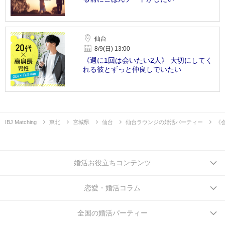
仙台
8/9(日) 13:00
《週に1回は会いたい2人》 大切にしてく
れる彼とずっと仲良しでいたい
IBJ Matching
東北
宮城県
仙台
仙台ラウンジの婚活パーティー
《
婚活お役立ちコンテンツ
恋愛・婚活コラム
全国の婚活パーティー