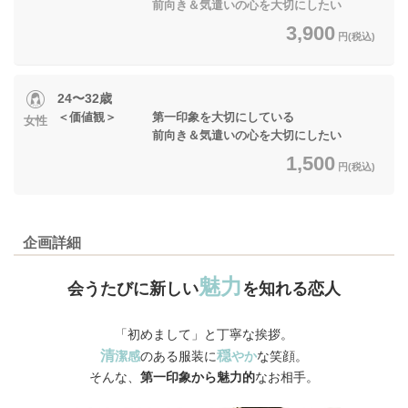
前向き＆気遣いの心を大切にしたい
3,900
円(税込)
24〜32歳
＜価値観＞ 第一印象を大切にしている
女性
前向き＆気遣いの心を大切にしたい
1,500
円(税込)
企画詳細
魅力
会うたびに新しい
を知れる恋人
「初めまして」と丁寧な挨拶。
清
穏
潔感
のある服装に
やか
な笑顔。
そんな、
第一印象から魅力的
なお相手。