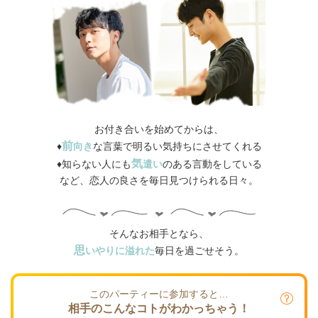
お付き合いを始めてからは、
前
♦
向き
な言葉で
明るい気持ち
にさせてくれる
気
♦知らない人にも
遣い
のある言動
をしている
など、恋人の良さを毎日見つけられる日々。
そんなお相手となら、
思
いやりに溢れた
毎日を過ごせそう。
このパーティーに参加すると…
相手のこんなコトがわかっちゃう！