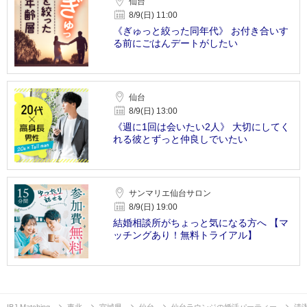
仙台
8/9(日) 11:00
《ぎゅっと絞った同年代》 お付き合いす
る前にごはんデートがしたい
仙台
8/9(日) 13:00
《週に1回は会いたい2人》 大切にしてく
れる彼とずっと仲良しでいたい
サンマリエ仙台サロン
8/9(日) 19:00
結婚相談所がちょっと気になる方へ 【マ
ッチングあり！無料トライアル】