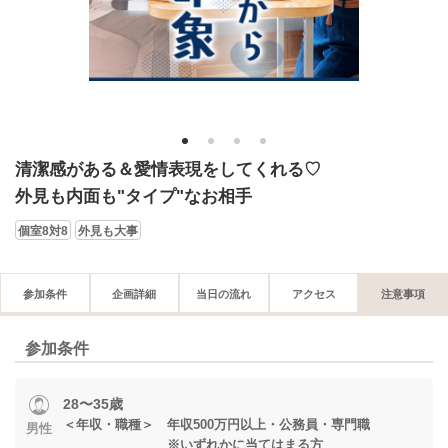
1
2
3
4
清潔感がある＆愛情表現をしてくれる♡
外見も内面も"タイプ"なお相手
個室8対8
外見も大事
参加条件
企画詳細
当日の流れ
アクセス
注意事項
参加条件
28〜35歳
＜年収・職種＞ 年収500万円以上・公務員・専門職
男性
※いずれかに当てはまる方