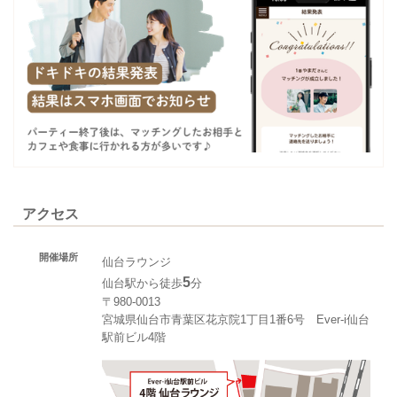
アクセス
開催場所
仙台ラウンジ
5
仙台駅から徒歩
分
〒980-0013
宮城県仙台市青葉区花京院1丁目1番6号 Ever-i仙台
駅前ビル4階