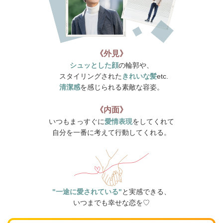
《外見》
シュッとした顔
の輪郭や、
スタイリングされた
きれいな髪
etc.
清潔感
を感じられる素敵な容姿。
《内面》
いつもまっすぐに
愛情表現
をしてくれて
自分を一番に考えて行動してくれる。
"一途に愛されている"
と実感できる、
いつまでも幸せな恋を♡