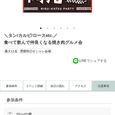
1
2
3
4
5
6
＼タン/カルビ/ロースetc.／
食べて飲んで仲良くなる焼き肉グルメ会
最大12名
雰囲気◎オシャレ会場
LINEでシェアする
参加条件
イベント詳細
当日の流れ
アクセス
注意事項
参加条件
35〜42歳