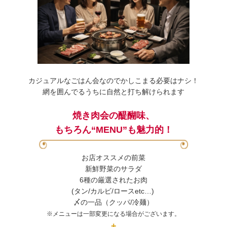
カジュアルなごはん会なのでかしこまる必要はナシ！
網を囲んでるうちに自然と打ち解けられます
焼き肉会の醍醐味、
もちろん“MENU”も魅力的！
お店オススメの前菜
新鮮野菜のサラダ
6種の厳選されたお肉
(タン/カルビ/ロースetc…)
〆の一品（クッパ/冷麺）
※メニューは一部変更になる場合がございます。
+