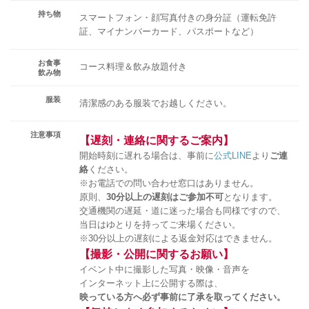
持ち物
スマートフォン・顔写真付きの身分証（運転免許
証、マイナンバーカード、パスポートなど）
お食事
コース料理＆飲み放題付き
飲み物
服装
清潔感のある服装でお越しください。
注意事項
【遅刻・連絡に関するご案内】
開始時刻に遅れる場合は、事前に
公式LINE
より
ご連
絡
ください。
※お電話での問い合わせ窓口はありません。
原則、
30分以上の遅刻はご参加不可
となります。
交通機関の遅延・道に迷った場合も同様ですので、
当日はゆとりを持ってご来場ください。
※30分以上の遅刻による返金対応はできません。
【撮影・公開に関するお願い】
イベント中に撮影した写真・映像・音声を
インターネット上に公開する際は、
映っている方へ必ず事前に了承を取ってください。