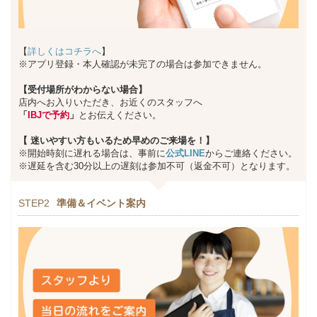
【
詳しくはコチラへ
】
※アプリ登録・本人確認が未完了の場合は参加できません。
【受付場所がわからない場合】
店内へお入りいただき、お近くのスタッフへ
「
IBJで予約
」
とお伝えください。
【
迷いやすい方もいるため早めのご来場を！】
※開始時刻に遅れる場合は、事前に
公式LINE
からご連絡ください。
※遅延を含む30分以上の遅刻は参加不可（返金不可）となります。
STEP2
準備＆イベント案内