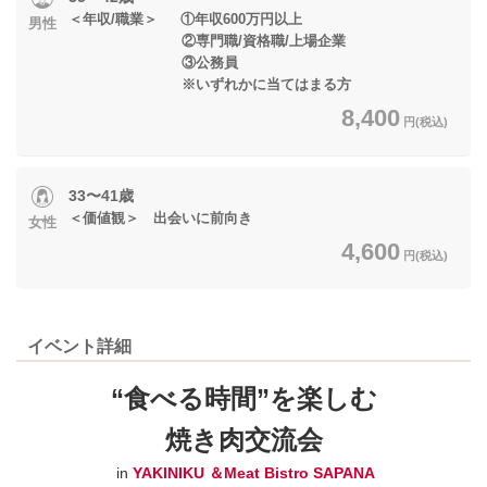
＜年収/職業＞ ①年収600万円以上
男性
②専門職/資格職/上場企業
③公務員
※いずれかに当てはまる方
8,400
円(税込)
33〜41歳
＜価値観＞ 出会いに前向き
女性
4,600
円(税込)
イベント詳細
“食べる時間”を楽しむ
焼き肉交流会
in
YAKINIKU ＆Meat Bistro SAPANA