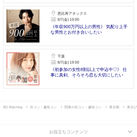
恵比寿アネックス
8/7(金) 19:00
《年収900万円以上の男性》 気配り上手
な男性とお付き合いしたい
千葉
8/7(金) 19:00
《初参加の女性8割以上で申込中♡》 仕
事に真剣、そろそろ恋も大切にしたい
IBJ Matching
街コン・趣味コン
関東の街コン・趣味コン
東京都
東京(
お役立ちコンテンツ