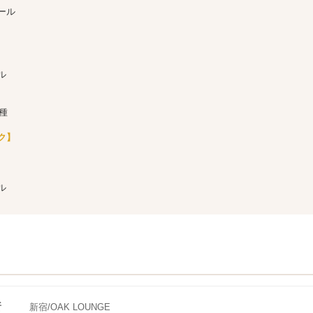
ール
ル
種
ク】
ル
所
新宿/OAK LOUNGE