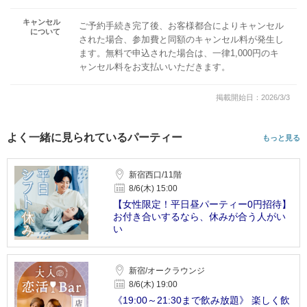
キャンセル
ご予約手続き完了後、お客様都合によりキャンセル
について
された場合、参加費と同額のキャンセル料が発生し
ます。無料で申込された場合は、一律1,000円のキ
ャンセル料をお支払いいただきます。
掲載開始日：2026/3/3
よく一緒に見られているパーティー
もっと見る
新宿西口/11階
8/6(木) 15:00
【女性限定！平日昼パーティー0円招待】
お付き合いするなら、休みが合う人がい
い
新宿/オークラウンジ
8/6(木) 19:00
《19:00～21:30まで飲み放題》 楽しく飲