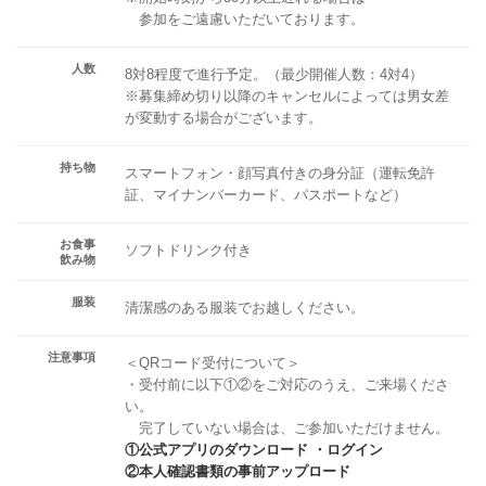
参加をご遠慮いただいております。
人数
8対8程度で進行予定。（最少開催人数：4対4）
※募集締め切り以降のキャンセルによっては男女差
が変動する場合がございます。
持ち物
スマートフォン・顔写真付きの身分証（運転免許
証、マイナンバーカード、パスポートなど）
お食事
ソフトドリンク付き
飲み物
服装
清潔感のある服装でお越しください。
注意事項
＜QRコード受付について＞
・受付前に以下①②をご対応のうえ、ご来場くださ
い。
完了していない場合は、ご参加いただけません。
①公式アプリのダウンロード ・ログイン
②本人確認書類の事前アップロード