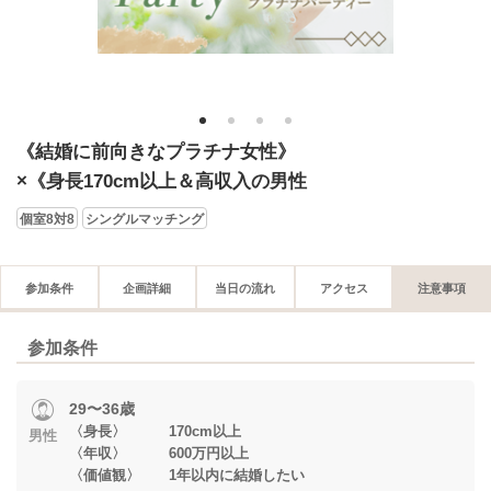
1
2
3
4
《結婚に前向きなプラチナ女性》
×《身長170cm以上＆高収入の男性
個室8対8
シングルマッチング
参加条件
企画詳細
当日の流れ
アクセス
注意事項
参加条件
29〜36歳
〈身長〉 170cm以上
男性
〈年収〉 600万円以上
〈価値観〉 1年以内に結婚したい