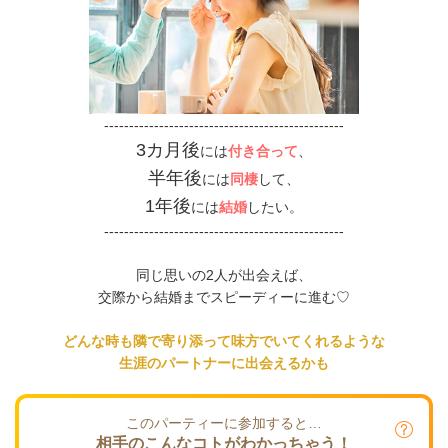
------------------------------------------------
3カ月後
には
付き合って
、
半年後
には
同棲
して
、
1年後
には
結婚
したい。
------------------------------------------------
同じ思いの2人が出会えば、
交際から結婚までスピーディーに進む♡
どんな時も隣で寄り添って味方でいてくれるような
生涯のパートナーに出会えるかも
このパーティーに参加すると…
相手のこんなコトがわかっちゃう！