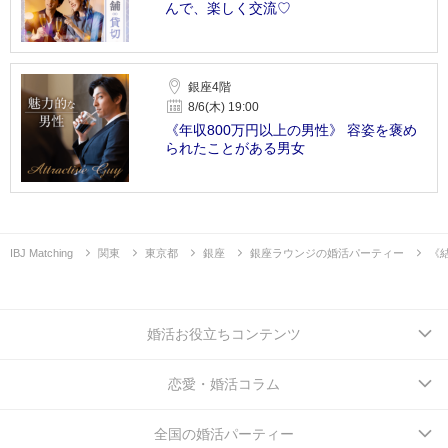
んで、楽しく交流♡
銀座4階
8/6(木) 19:00
《年収800万円以上の男性》 容姿を褒め
られたことがある男女
IBJ Matching
関東
東京都
銀座
銀座ラウンジの婚活パーティー
《
婚活お役立ちコンテンツ
恋愛・婚活コラム
全国の婚活パーティー