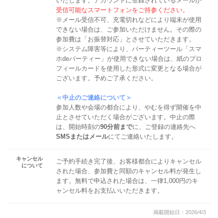
いたします。アカウントに登録されているメールが
受信可能なスマートフォンをご持参ください。
※メール受信不可、充電切れなどにより端末が使用
できない場合は、ご参加いただけません。その際の
参加費は「お振替対応」とさせていただきます。
※システム障害等により、パーティーツール「スマ
ホdeパーティー」が使用できない場合は、紙のプロ
フィールカードを使用した形式に変更となる場合が
ございます。予めご了承ください。
＜中止のご連絡について＞
参加人数や会場の都合により、やむを得ず開催を中
止とさせていただく場合がございます。中止の際
は、開始時刻の
90分前まで
に、ご登録の連絡先へ
SMSまたはメール
にてご連絡いたします。
キャンセル
ご予約手続き完了後、お客様都合によりキャンセル
について
された場合、参加費と同額のキャンセル料が発生し
ます。無料で申込された場合は、一律1,000円のキ
ャンセル料をお支払いいただきます。
掲載開始日：2026/4/3