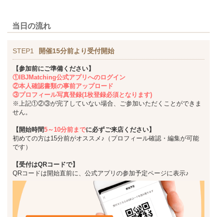
当日の流れ
STEP1
開催15分前より受付開始
【参加前にご準備ください】
①IBJMatching公式アプリへのログイン
②本人確認書類の事前アップロード
③プロフィール写真登録(1枚登録必須となります)
※上記①②③が完了していない場合、ご参加いただくことができま
せん。
【開始時間
5～10分前まで
に必ずご来店ください】
初めての方は15分前がオススメ♪（プロフィール確認・編集が可能
です）
【受付はQRコードで】
QRコードは開始直前に、公式アプリの参加予定ページに表示♪