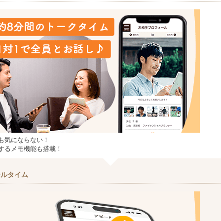
も気にならない！
するメモ機能も搭載！
ールタイム