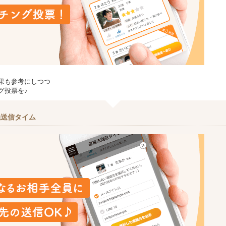
果も参考にしつつ
グ投票を♪
先送信タイム