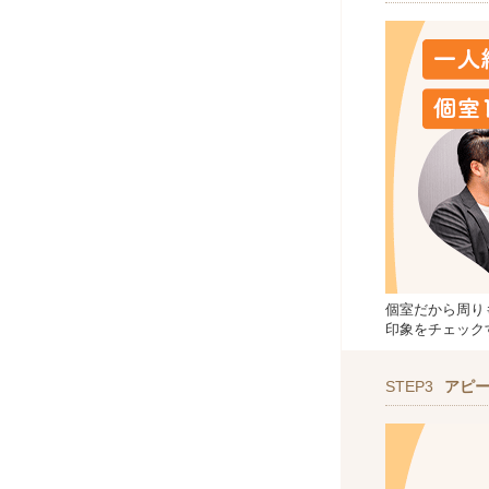
個室だから周り
印象をチェック
STEP3
アピ