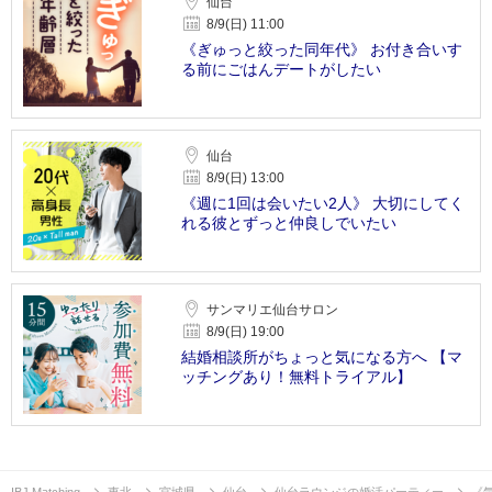
仙台
8/9(日) 11:00
《ぎゅっと絞った同年代》 お付き合いす
る前にごはんデートがしたい
仙台
8/9(日) 13:00
《週に1回は会いたい2人》 大切にしてく
れる彼とずっと仲良しでいたい
サンマリエ仙台サロン
8/9(日) 19:00
結婚相談所がちょっと気になる方へ 【マ
ッチングあり！無料トライアル】
IBJ Matching
東北
宮城県
仙台
仙台ラウンジの婚活パーティー
《