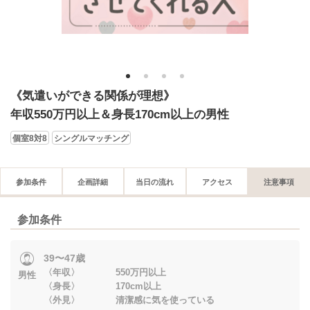
1
2
3
4
《気遣いができる関係が理想》
年収550万円以上＆身長170cm以上の男性
個室8対8
シングルマッチング
参加条件
企画詳細
当日の流れ
アクセス
注意事項
参加条件
39〜47歳
〈年収〉 550万円以上
男性
〈身長〉 170cm以上
〈外見〉 清潔感に気を使っている