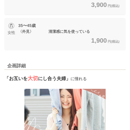
3,900
円(税込)
35〜45歳
〈外見〉 清潔感に気を使っている
女性
1,900
円(税込)
企画詳細
大切
「お互いを
にし合う夫婦」
に憧れる