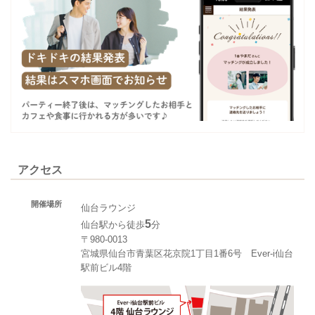
アクセス
開催場所
仙台ラウンジ
5
仙台駅から徒歩
分
〒980-0013
宮城県仙台市青葉区花京院1丁目1番6号 Ever-i仙台
駅前ビル4階