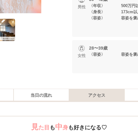
〈年収〉 500万円
男性
〈身長〉 173cm以
〈容姿〉 容姿を褒め
28〜39歳
〈容姿〉 容姿を褒め
女性
当日の流れ
アクセス
見
中
た目
も
身
も好きになる♡