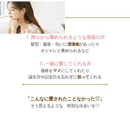
Ⅰ.​​​​周りから褒められるような容姿の方
髪型・服装・匂いに
清
があったり
潔感
オシャレと褒められるなど
Ⅱ.一途に愛してくれる方
連絡を
マメ
にしてくれたり
誕生日や記念日を忘れずに
祝って
くれる
「こんなに愛されたことなかった♡」
そう思えるような、特別な出会いを♡