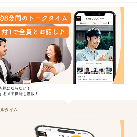
も気にならない！
するメモ機能も搭載！
ールタイム