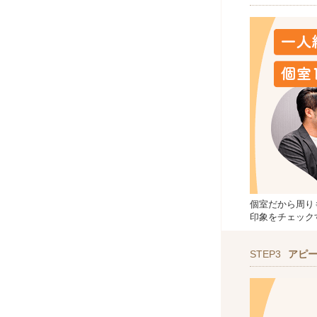
個室だから周り
印象をチェック
STEP3
アピ