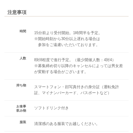
注意事項
時間
15分前より受付開始。1時間半を予定。
※開始時刻から30分以上遅れる場合は
参加をご遠慮いただいております。
人数
8対8程度で進行予定。（最少開催人数：4対4）
※募集締め切り以降のキャンセルによっては男女差
が変動する場合がございます。
持ち物
スマートフォン・顔写真付きの身分証（運転免許
証、マイナンバーカード、パスポートなど）
お食事
ソフトドリンク付き
飲み物
服装
清潔感のある服装でお越しください。