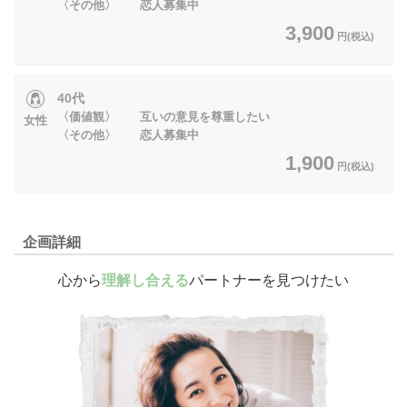
〈その他〉 恋人募集中
3,900
円(税込)
40代
〈価値観〉 互いの意見を尊重したい
女性
〈その他〉 恋人募集中
1,900
円(税込)
企画詳細
心から
理解し合える
パートナーを見つけたい