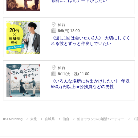
る前にごはんデートがしたい
仙台
8/9(日) 13:00
《週に1回は会いたい2人》 大切にしてく
れる彼とずっと仲良しでいたい
仙台
8/11(火・祝) 11:00
《いろんな場所にお出かけしたい》 年収
550万円以上or公務員などの男性
IBJ Matching
東北
宮城県
仙台
仙台ラウンジの婚活パーティー
《