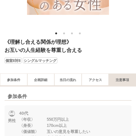
1
2
3
4
《理解し合える関係が理想》
お互いの人生経験を尊重し合える
個室8対8
シングルマッチング
参加条件
企画詳細
当日の流れ
アクセス
注意事項
参加条件
40代
〈年収〉 550万円以上
男性
〈身長〉 170cm以上
〈価値観〉 互いの意見を尊重したい