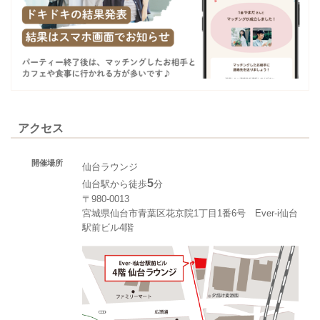
アクセス
開催場所
仙台ラウンジ
5
仙台駅から徒歩
分
〒980-0013
宮城県仙台市青葉区花京院1丁目1番6号 Ever-i仙台
駅前ビル4階