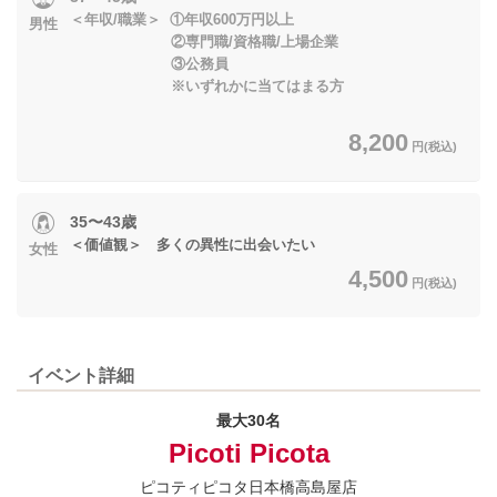
＜年収/職業＞ ①年収600万円以上
男性
②専門職/資格職/上場企業
③公務員
※いずれかに当てはまる方
8,200
円(税込)
35〜43歳
＜価値観＞ 多くの異性に出会いたい
女性
4,500
円(税込)
イベント詳細
最大30名
Picoti Picota
ピコティピコタ日本橋高島屋店