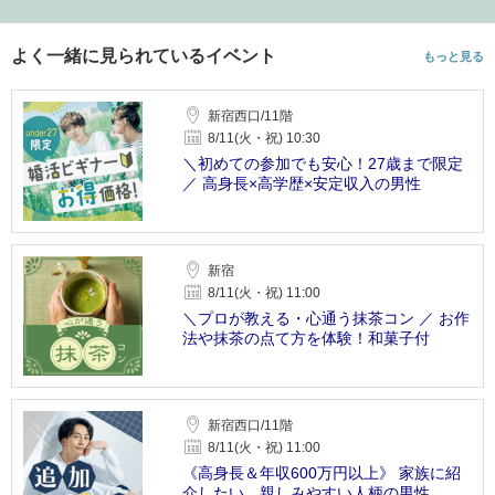
よく一緒に見られているイベント
もっと見る
新宿西口/11階
8/11(火・祝) 10:30
＼初めての参加でも安心！27歳まで限定
／ 高身長×高学歴×安定収入の男性
新宿
8/11(火・祝) 11:00
＼プロが教える・心通う抹茶コン ／ お作
法や抹茶の点て方を体験！和菓子付
新宿西口/11階
8/11(火・祝) 11:00
《高身長＆年収600万円以上》 家族に紹
介したい、親しみやすい人柄の男性