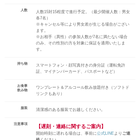
人数
人数15対15程度で進行予定。（最少開催人数：男女
各7名）
※キャンセル等により男女差が生じる場合がござい
ます。
※お相手（異性）の参加人数が7名に満たない場合
のみ、その性別の方を対象に保証を適用いたしま
す。
持ち物
スマートフォン・顔写真付きの身分証（運転免許
証、マイナンバーカード、パスポートなど）
お食事
ワンプレート＆アルコール飲み放題付き（ソフトド
飲み物
リンクもあり）
服装
清潔感のある服装でお越しください。
注意事項
【遅刻・連絡に関するご案内】
開始時刻に遅れる場合は、事前に
公式LINE
より
ご連
絡
ください。