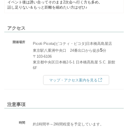
イベント後は誘い合ってそのまま2次会へ行く方も多め。
話し足りない＆もっと距離を縮めたい方はぜひ♪
アクセス
開催場所
Picoti Picota(ピコティ・ピコタ)日本橋高島屋店
5
東京駅八重洲中央口 24番出口から徒歩
分
〒103-6106
東京都中央区日本橋2-5-1 日本橋髙島屋 S.C. 新館
6F
マップ・アクセス案内を見る
注意事項
時間
約1時間半～2時間程度を予定しています。