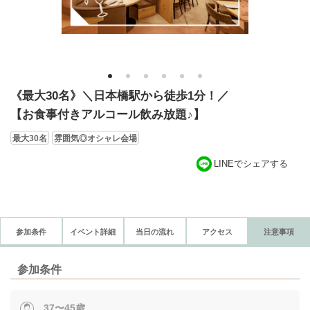
1
2
3
4
5
6
《最大30名》＼日本橋駅から徒歩1分！／
【お食事付きアルコール飲み放題♪】
最大30名
雰囲気◎オシャレ会場
LINEでシェアする
参加条件
イベント詳細
当日の流れ
アクセス
注意事項
参加条件
37〜45歳