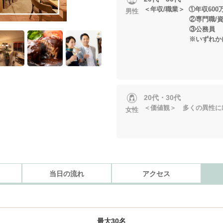
＜年収/職業＞ ①年収600
男性
②専門職/資格職
③公務員
※いずれかに当
20代・30代
＜価値観＞ 多くの異性に
女性
当日の流れ
アクセス
最大30名