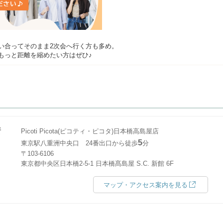
い合ってそのまま2次会へ行く方も多め。
もっと距離を縮めたい方はぜひ♪
所
Picoti Picota(ピコティ・ピコタ)日本橋高島屋店
5
東京駅八重洲中央口 24番出口から徒歩
分
〒103-6106
東京都中央区日本橋2-5-1 日本橋髙島屋 S.C. 新館 6F
マップ・アクセス案内を見る