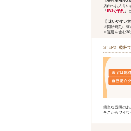
【受付場所がわ
店内へお入りい
「
IBJで予約
」
【
迷いやすい方
※開始時刻に遅
※遅延を含む3
STEP2
乾杯
簡単な説明のあ
そこからワイワ