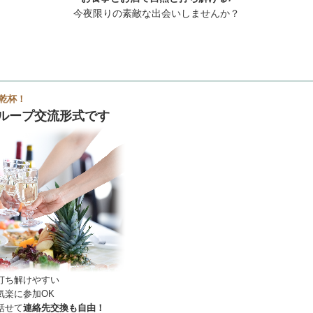
今夜限りの素敵な出会いしませんか？
乾杯！
ループ交流形式です
打ち解けやすい
気楽に参加OK
話せて
連絡先交換も自由！