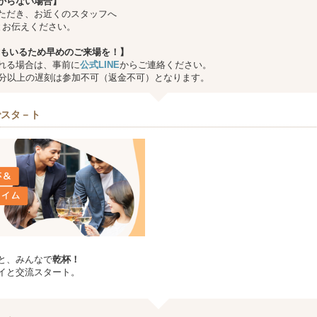
からない場合】
ただき、お近くのスタッフへ
とお伝えください。
もいるため早めのご来場を！】
れる場合は、事前に
公式LINE
からご連絡ください。
0分以上の遅刻は参加不可（返金不可）となります。
でスタ－ト
と、みんなで
乾杯！
イと交流スタート。