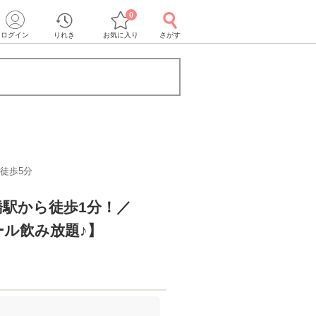
0
ログイン
りれき
お気に入り
さがす
徒歩5分
橋駅から徒歩1分！／
ル飲み放題♪】