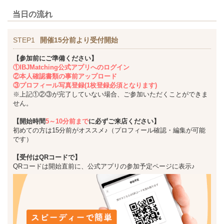
当日の流れ
STEP1
開催15分前より受付開始
【参加前にご準備ください】
①IBJMatching公式アプリへのログイン
②本人確認書類の事前アップロード
③プロフィール写真登録(1枚登録必須となります)
※上記①②③が完了していない場合、ご参加いただくことができま
せん。
【開始時間
5～10分前まで
に必ずご来店ください】
初めての方は15分前がオススメ♪（プロフィール確認・編集が可能
です）
【受付はQRコードで】
QRコードは開始直前に、公式アプリの参加予定ページに表示♪