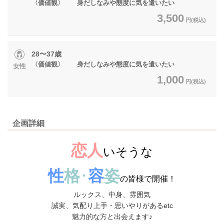
〈価値観〉 身だしなみや態度に気を遣いたい
3,500
円(税込)
28〜37歳
〈価値観〉 身だしなみや態度に気を遣いたい
女性
1,000
円(税込)
企画詳細
恋人
いそうな
性
格
･
容
姿
の皆様で開催！
ルックス、中身、雰囲気
誠実、気配り上手・思いやりがあるetc
魅力的な方と出会えます♪