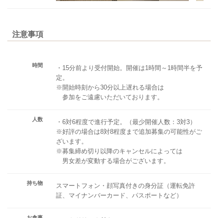
注意事項
時間
・15分前より受付開始。開催は1時間～1時間半を予
定。
※開始時刻から30分以上遅れる場合は
参加をご遠慮いただいております。
人数
・6対6程度で進行予定。（最少開催人数：3対3）
※好評の場合は8対8程度まで追加募集の可能性がご
ざいます。
※募集締め切り以降のキャンセルによっては
男女差が変動する場合がございます。
持ち物
スマートフォン・顔写真付きの身分証（運転免許
証、マイナンバーカード、パスポートなど）
お食事