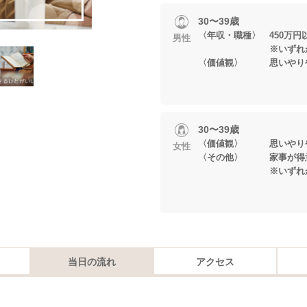
30〜39歳
〈年収・職種〉 450万円
男性
※いずれかに当
〈価値観〉 思いやりや
30〜39歳
〈価値観〉 思いやりや
女性
〈その他〉 家事が得意
※いずれかに当
当日の流れ
アクセス