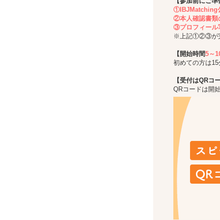
【参加前にご準
①IBJMatch
②本人確認書類
③プロフィール
※上記①②③が
【開始時間
5～
初めての方は1
【受付はQRコ
QRコードは開