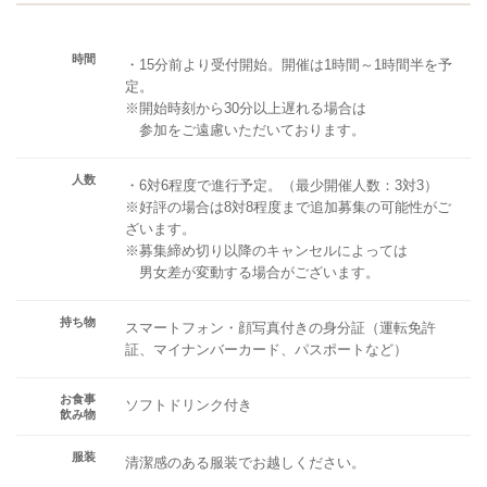
時間
・15分前より受付開始。開催は1時間～1時間半を予
定。
※開始時刻から30分以上遅れる場合は
参加をご遠慮いただいております。
人数
・6対6程度で進行予定。（最少開催人数：3対3）
※好評の場合は8対8程度まで追加募集の可能性がご
ざいます。
※募集締め切り以降のキャンセルによっては
男女差が変動する場合がございます。
持ち物
スマートフォン・顔写真付きの身分証（運転免許
証、マイナンバーカード、パスポートなど）
お食事
ソフトドリンク付き
飲み物
服装
清潔感のある服装でお越しください。