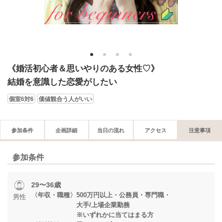
1
2
3
4
《婚活初心者＆思いやりのある女性♡》
結婚を意識した恋愛がしたい
個室6対6
価値観合う人がいい
参加条件
企画詳細
当日の流れ
アクセス
注意事項
参加条件
29〜36歳
〈年収・職種〉500万円以上・公務員・専門職・
男性
大手/上場企業勤務
※いずれかに当てはまる方