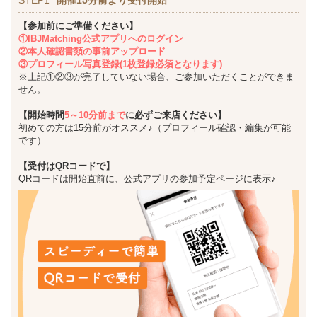
【参加前にご準備ください】
①IBJMatching公式アプリへのログイン
②本人確認書類の事前アップロード
③プロフィール写真登録(1枚登録必須となります)
※上記①②③が完了していない場合、ご参加いただくことができま
せん。
【開始時間
5～10分前まで
に必ずご来店ください】
初めての方は15分前がオススメ♪（プロフィール確認・編集が可能
です）
【受付はQRコードで】
QRコードは開始直前に、公式アプリの参加予定ページに表示♪