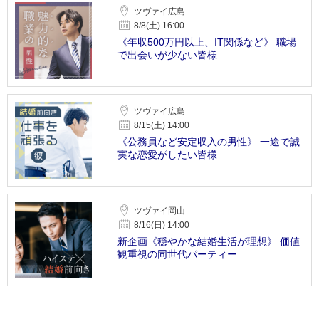
ツヴァイ広島
8/8(土) 16:00
《年収500万円以上、IT関係など》 職場
で出会いが少ない皆様
ツヴァイ広島
8/15(土) 14:00
《公務員など安定収入の男性》 一途で誠
実な恋愛がしたい皆様
ツヴァイ岡山
8/16(日) 14:00
新企画《穏やかな結婚生活が理想》 価値
観重視の同世代パーティー