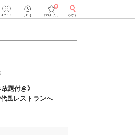
0
ログイン
りれき
お気に入り
さがす
分
み放題付き》
時代風レストランへ