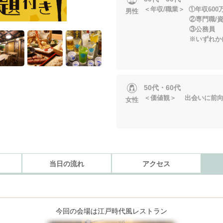
＜年収/職業＞ ①年収600
男性
②専門職/資格職
③公務員
※いずれかに当
50代・60代
＜価値観＞ 出会いに前
女性
当日の流れ
アクセス
今回の会場は江戸時代風レストラン