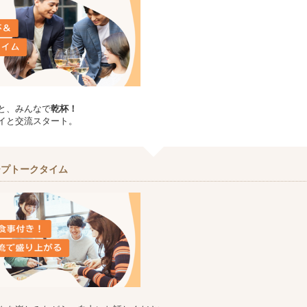
と、みんなで
乾杯！
イと交流スタート。
ープトークタイム