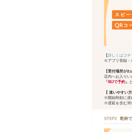
【
詳しくはコチ
※アプリ登録・
【受付場所がわ
店内へお入りい
「
IBJで予約
」
【
迷いやすい方
※開始時刻に遅
※遅延を含む3
STEP2
乾杯