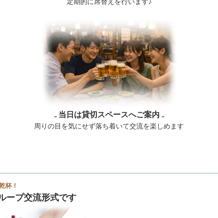
定期的に席替えを行います♪
₋ 当日は貸切スペースへご案内 ₋
周りの目を気にせず落ち着いて交流を楽しめます
乾杯！
ループ交流形式です