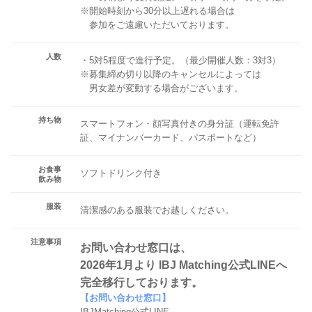
※開始時刻から30分以上遅れる場合は
参加をご遠慮いただいております。
人数
・5対5程度で進行予定。（最少開催人数：3対3）
※募集締め切り以降のキャンセルによっては
男女差が変動する場合がございます。
持ち物
スマートフォン・顔写真付きの身分証（運転免許
証、マイナンバーカード、パスポートなど）
お食事
ソフトドリンク付き
飲み物
服装
清潔感のある服装でお越しください。
注意事項
お問い合わせ窓口は、
2026年1月より IBJ Matching公式LINEへ
完全移行しております。
【お問い合わせ窓口】
IBJMatching公式LINE