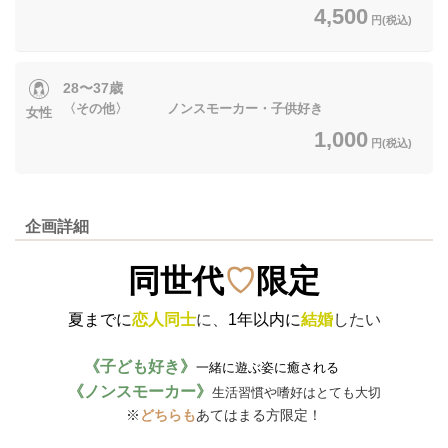
4,500
円(税込)
28〜37歳
〈その他〉 ノンスモーカー・子供好き
女性
1,000
円(税込)
企画詳細
同世代
♡
限定
夏までに
恋人同士
に、
1年以内に
結婚
したい
《子ども好き》
一緒に遊ぶ姿に癒される
《ノンスモーカー》
生活習慣や嗜好はとても大切
※
どちらも
あてはまる方限定！