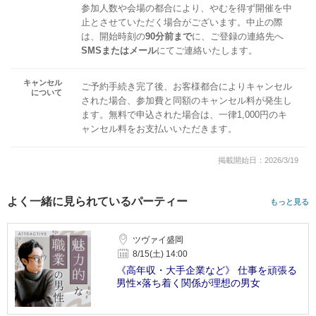
参加人数や会場の都合により、やむを得ず開催を中
止とさせていただく場合がございます。中止の際
は、開始時刻の
90分前まで
に、ご登録の連絡先へ
SMSまたはメール
にてご連絡いたします。
キャンセル
ご予約手続き完了後、お客様都合によりキャンセル
について
された場合、参加費と同額のキャンセル料が発生し
ます。無料で申込された場合は、一律1,000円のキ
ャンセル料をお支払いいただきます。
掲載開始日：2026/3/19
よく一緒に見られているパーティー
もっと見る
ツヴァイ盛岡
8/15(土) 14:00
《高年収・大手企業など》 仕事を頑張る
男性×落ち着く関係が理想の男女