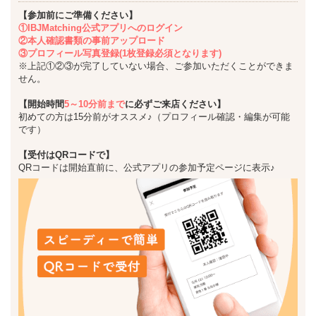
【参加前にご準備ください】
①IBJMatching公式アプリへのログイン
②本人確認書類の事前アップロード
③プロフィール写真登録(1枚登録必須となります)
※上記①②③が完了していない場合、ご参加いただくことができま
せん。
【開始時間
5～10分前まで
に必ずご来店ください】
初めての方は15分前がオススメ♪（プロフィール確認・編集が可能
です）
【受付はQRコードで】
QRコードは開始直前に、公式アプリの参加予定ページに表示♪