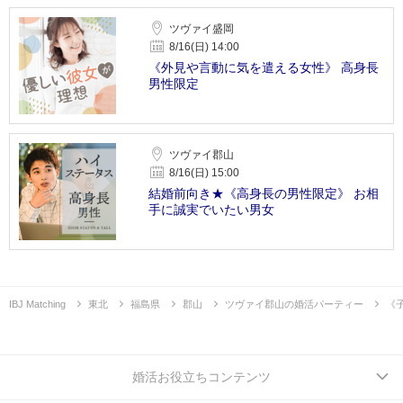
ツヴァイ盛岡
8/16(日) 14:00
《外見や言動に気を遣える女性》 高身長
男性限定
ツヴァイ郡山
8/16(日) 15:00
結婚前向き★《高身長の男性限定》 お相
手に誠実でいたい男女
IBJ Matching
東北
福島県
郡山
ツヴァイ郡山の婚活パーティー
《
婚活お役立ちコンテンツ