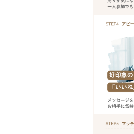
STEP4
アピ
STEP5
マッ