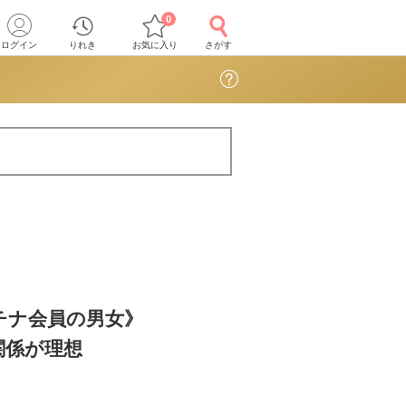
0
ログイン
りれき
お気に入り
さがす
チナ会員の男女》
関係が理想