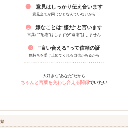
❶
意見はしっかり伝え合います
意見全てが同じひとなんていないから
❷
嫌なことは"嫌だ"と言います
言葉に"配慮"はしますが"遠慮"はしません
❸
"言い合える"って信頼の証
気持ちを受け止めてくれる自信があるから
大好きな"あなた"だから
ちゃんと言葉を交わし合える関係
でいたい
開始