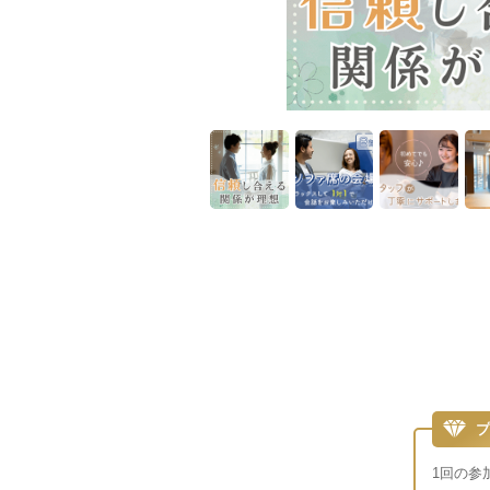
プ
1回の参